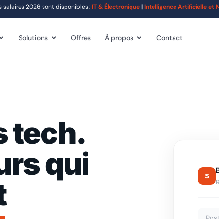
alaires 2026 sont disponibles :
IT & Électronique
|
Intelligence Artificielle e
Solutions
Offres
À propos
Contact
 tech.
urs qui
S
t
R
Post