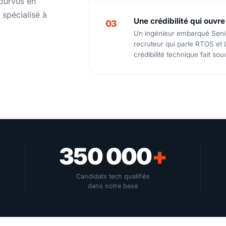
pourvus en
 spécialisé à
Une crédibilité qui ouvre
03
Un ingénieur embarqué Seni
recruteur qui parle RTOS et L
crédibilité technique fait sou
350 000
+
Candidats tech qualifiés
dans notre base