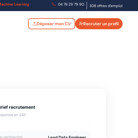
t Machine Learning
04 78 29 79 90
308 offres d'emploi
Déposer mon CV
Recruter un profil
Brief recrutement
éponse en 24h
Lead Data Engineer
e recherché