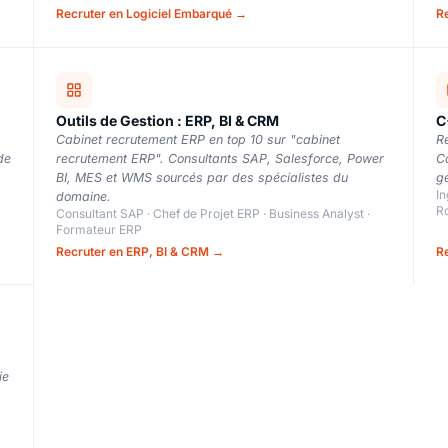
Recruter en Logiciel Embarqué →
Re
Outils de Gestion : ERP, BI & CRM
C
Cabinet recrutement ERP en top 10 sur "cabinet
Re
de
recrutement ERP". Consultants SAP, Salesforce, Power
C
BI, MES et WMS sourcés par des spécialistes du
gé
In
domaine.
R
Consultant SAP · Chef de Projet ERP · Business Analyst ·
Formateur ERP
Recruter en ERP, BI & CRM →
Re
ie