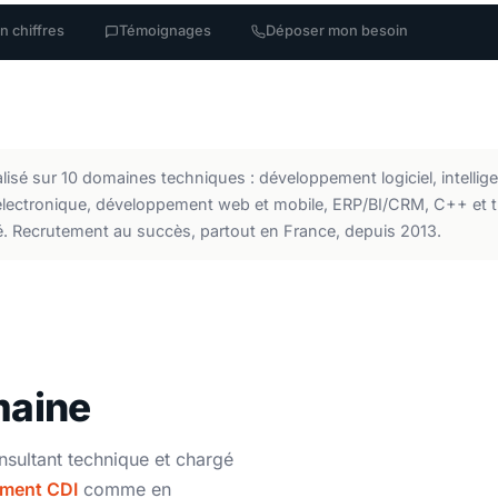
n chiffres
Témoignages
Déposer mon besoin
sé sur 10 domaines techniques : développement logiciel, intelligence
oélectronique, développement web et mobile, ERP/BI/CRM, C++ et 
 Recrutement au succès, partout en France, depuis 2013.
maine
nsultant technique et chargé
ement CDI
comme en