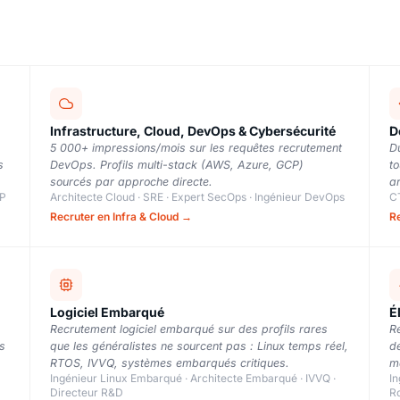
Infrastructure, Cloud, DevOps & Cybersécurité
D
5 000+ impressions/mois sur les requêtes recrutement
D
s
DevOps. Profils multi-stack (AWS, Azure, GCP)
to
sourcés par approche directe.
ar
LP
Architecte Cloud · SRE · Expert SecOps · Ingénieur DevOps
CT
Recruter en Infra & Cloud →
R
Logiciel Embarqué
É
Recrutement logiciel embarqué sur des profils rares
R
s
que les généralistes ne sourcent pas : Linux temps réel,
de
RTOS, IVVQ, systèmes embarqués critiques.
ma
Ingénieur Linux Embarqué · Architecte Embarqué · IVVQ ·
In
Directeur R&D
R