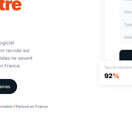
tre
Stac
Typ
Déla
ogiciel
om recrute sur
istes ne savent
en France.
Taux de transfor
92
%
aines
domaine
Partout en France