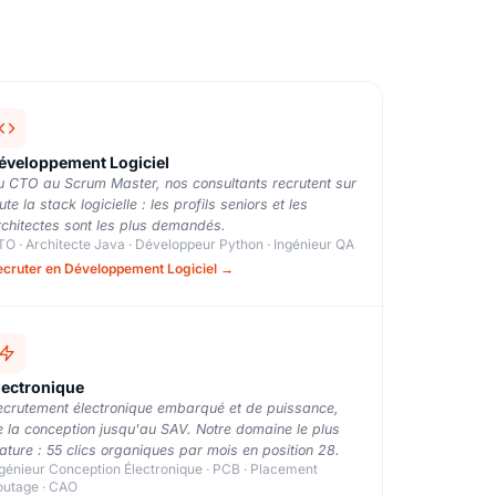
éveloppement Logiciel
u CTO au Scrum Master, nos consultants recrutent sur
ute la stack logicielle : les profils seniors et les
chitectes sont les plus demandés.
O · Architecte Java · Développeur Python · Ingénieur QA
ecruter en Développement Logiciel →
lectronique
ecrutement électronique embarqué et de puissance,
 la conception jusqu'au SAV. Notre domaine le plus
ture : 55 clics organiques par mois en position 28.
génieur Conception Électronique · PCB · Placement
outage · CAO