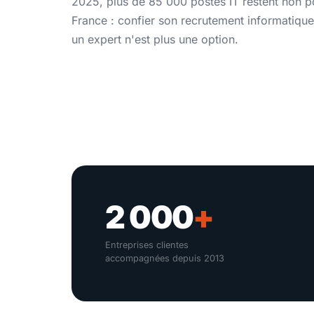
2025, plus de 85 000 postes IT restent non 
France : confier son recrutement informatique
un expert n'est plus une option.
2 000
+
Entreprises clientes
accompagnées depuis 2013