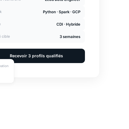
Python · Spark · GCP
k
CDI · Hybride
e
3 semaines
i cible
Recevoir 3 profils qualifiés
mation