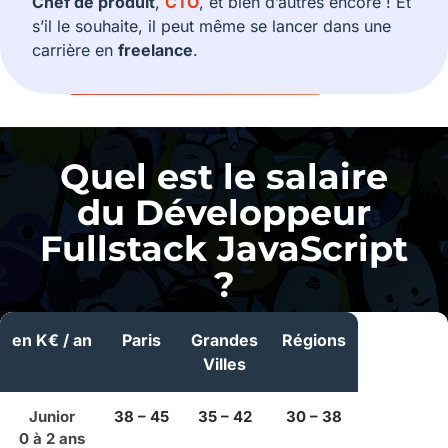
Chef de produit
,
CTO
, et bien d’autres encore ! Et
s’il le souhaite, il peut même se lancer dans une
carrière en
freelance
.
Quel est le salaire
du Développeur
Fullstack JavaScript
?
en K€ / an
Paris
Grandes
Régions
Villes
Junior
38 – 45
35 – 42
30 – 38
0 à 2 ans