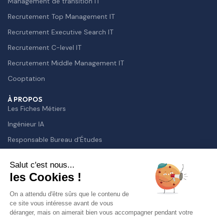
Management de transition IT
Recrutement Top Management IT
Recrutement Executive Search IT
Recrutement C-level IT
Recrutement Middle Management IT
Cooptation
À PROPOS
Les Fiches Métiers
Ingénieur IA
Responsable Bureau d’Études
Lead Developer
Salut c'est nous...
Chief Technology Officer
les Cookies !
Directeur des Systèmes d’Information
On a attendu d'être sûrs que le contenu de
Responsable de la Sécurité des Systèmes d’Information
ce site vous intéresse avant de vous
déranger, mais on aimerait bien vous accompagner pendant votre