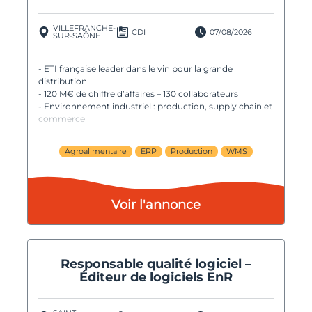
VILLEFRANCHE-
CDI
07/08/2026
SUR-SAÔNE
- ETI française leader dans le vin pour la grande
distribution
- 120 M€ de chiffre d’affaires – 130 collaborateurs
- Environnement industriel : production, supply chain et
commerce
- Projet implémentation ERP (Copilote)
Agroalimentaire
ERP
Production
WMS
Voir l'annonce
Responsable qualité logiciel –
Éditeur de logiciels EnR