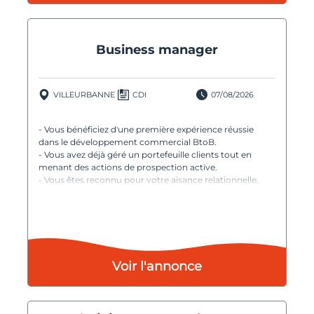
Business manager
VILLEURBANNE
CDI
07/08/2026
- Vous bénéficiez d'une première expérience réussie
dans le développement commercial BtoB.
- Vous avez déjà géré un portefeuille clients tout en
menant des actions de prospection active.
- Vous êtes reconnu pour votre aisance relationnelle,
votre capacité à créer du lien et à convaincre.
- Vous aimez ouvrir des portes, développer des comptes
et relever des défis.
- Vous êtes autonome, organisé et orienté résultats.
- Vous avez envie de participer à la construction d'un
projet ambitieux et d'évoluer vers des responsabilités
Voir l'annonce
commerciales plus larges.