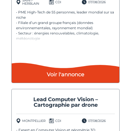
SAINT-
CDI
07/08/2026
HERBLAIN
• PME High-Tech de 55 personnes, leader mondial sur sa
niche
• Filiale d’un grand groupe français (données
environnementales, rayonnement mondial)
• Secteur : énergies renouvelables, climatologie,
météorologie
• Présence internationale : France, Chine, Inde, États-
Unis
Voir l'annonce
Lead Computer Vision –
Cartographie par drone
MONTPELLIER
CDI
07/08/2026
- Expert en Computer Vision et géométrie 3D