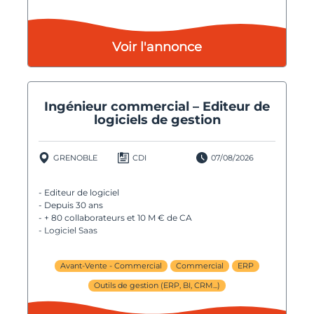
Voir l'annonce
Ingénieur commercial – Editeur de
logiciels de gestion
GRENOBLE
CDI
07/08/2026
- Editeur de logiciel
- Depuis 30 ans
- + 80 collaborateurs et 10 M € de CA
- Logiciel Saas
Avant-Vente - Commercial
Commercial
ERP
Outils de gestion (ERP, BI, CRM...)