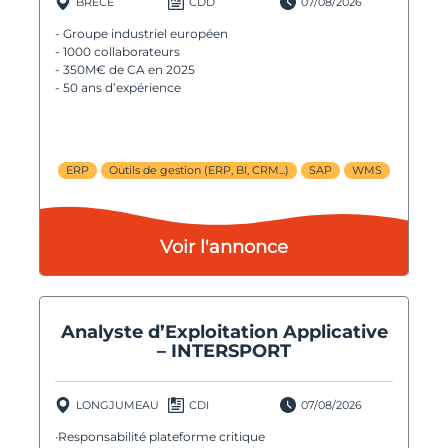
BRÉCÉ
CDD
07/08/2026
- Groupe industriel européen
- 1000 collaborateurs
- 350M€ de CA en 2025
- 50 ans d’expérience
ERP
Outils de gestion (ERP, BI, CRM...)
SAP
WMS
Voir l'annonce
Analyste d’Exploitation Applicative
– INTERSPORT
LONGJUMEAU
CDI
07/08/2026
·Responsabilité plateforme critique