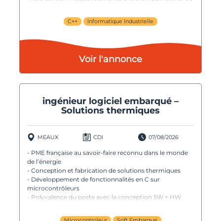
fabrication et le SAV.
C++
Informatique Industrielle
Voir l'annonce
ingénieur logiciel embarqué –
Solutions thermiques
MEAUX
CDI
07/08/2026
- PME française au savoir-faire reconnu dans le monde
de l’énergie
- Conception et fabrication de solutions thermiques
- Développement de fonctionnalités en C sur
microcontrôleurs
- Polyvalence du poste avec la conception SW + HW
Microcontroleur
Soft Embarque