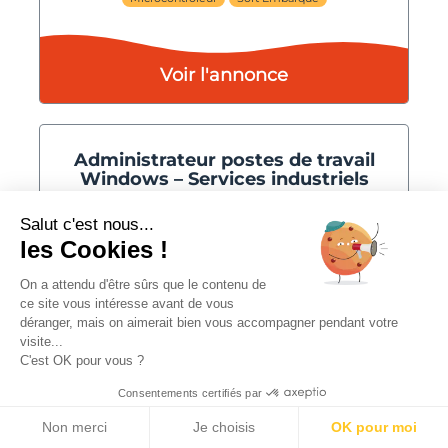
Voir l'annonce
Administrateur postes de travail
Windows – Services industriels
Salut c'est nous...
TOULOUSE
CDI
07/08/2026
les Cookies !
-Secteurs complexes et critiques
- + 5000 collaborateurs
On a attendu d'être sûrs que le contenu de
- 700 M€ CA
ce site vous intéresse avant de vous
déranger, mais on aimerait bien vous accompagner pendant votre
visite...
C'est OK pour vous ?
Consentements certifiés par
Poste de Travail
Windows
Workplace
Non merci
Je choisis
OK pour moi