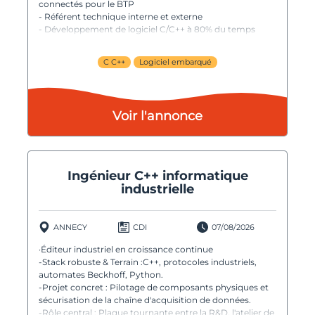
connectés pour le BTP
- Référent technique interne et externe
- Développement de logiciel C/C++ à 80% du temps
C C++
Logiciel embarqué
Voir l'annonce
Ingénieur C++ informatique
industrielle
ANNECY
CDI
07/08/2026
·Éditeur industriel en croissance continue
-Stack robuste & Terrain :C++, protocoles industriels,
automates Beckhoff, Python.
-Projet concret : Pilotage de composants physiques et
sécurisation de la chaîne d'acquisition de données.
-Rôle central : Plaque tournante entre la R&D, l'atelier de