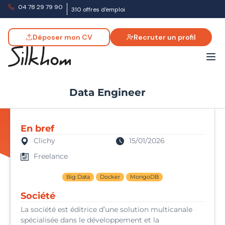
04 78 29 79 90
310 offres d'emploi
Déposer mon CV
Recruter un profil
Data Engineer
En bref
Clichy
15/01/2026
Freelance
Big Data
Docker
MongoDB
Société
La société est éditrice d’une solution multicanale
spécialisée dans le développement et la