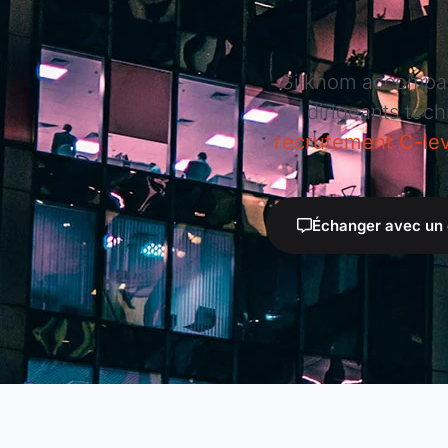
Silkhom accompagn
dirigeants tec
recrutement C-lev
Échanger avec un 