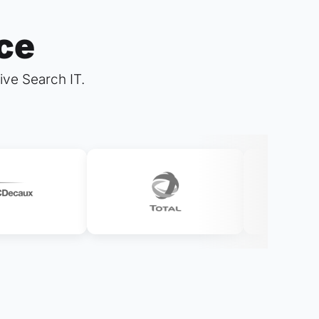
nce
ve Search IT.