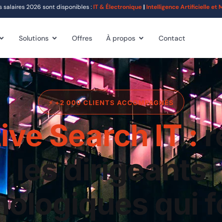
alaires 2026 sont disponibles :
IT & Électronique
|
Intelligence Artificielle e
Solutions
Offres
À propos
Contact
⚡ +2 000 CLIENTS ACCOMPAGNÉS
ive Search IT :
r
les dirigeants
ologiques qui f