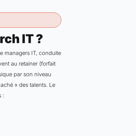
rch IT ?
de managers IT, conduite
nt au retainer (forfait
ssique par son niveau
aché » des talents. Le
 :