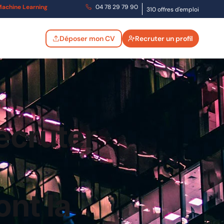
t Machine Learning
04 78 29 79 90
310 offres d'emploi
Déposer mon CV
Recruter un profil
ecruter
ont la