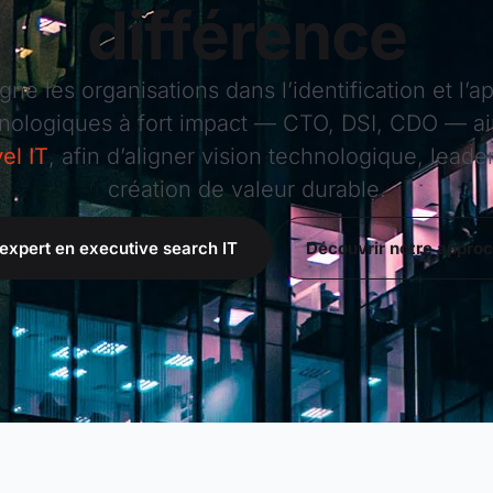
différence
e les organisations dans l’identification et l’a
hnologiques à fort impact — CTO, DSI, CDO — ai
el IT
, afin d’aligner vision technologique, leade
création de valeur durable.
expert en executive search IT
Découvrir notre appro