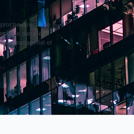
pproche directe de
nsi que dans le
rship managérial et
che