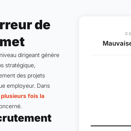
rreur de
CO
mmet
Mauvaise
 niveau dirigeant génère
s stratégique,
sement des projets
que employeur. Dans
r
plusieurs fois la
concerné.
ecrutement