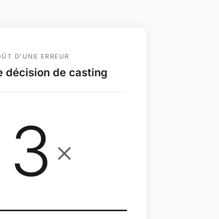
ÛT D'UNE ERREUR
 décision de casting
3