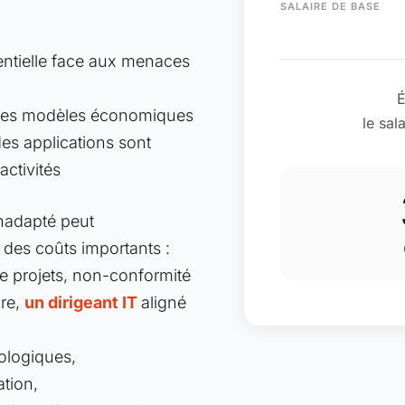
SALAIRE DE BASE
entielle face aux menaces
É
nt les modèles économiques
le sal
 des applications sont
activités
inadapté peut
 des coûts importants :
de projets, non-conformité
ire,
un dirigeant IT
aligné
ologiques,
ation,