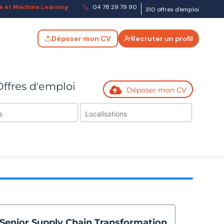
lle et Machine Learning
04 78 29 79 90
310 offres d'emploi
Déposer mon CV
Recruter un profil
Offres d'emploi
Déposer mon CV
 alerte
Senior Supply Chain Transformation