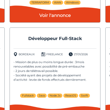
TERRAFORM
WAN
Windows
Voir l'annonce
Développeur Full-Stack
BORDEAUX
FREELANCE
27/01/2026
- Mission de plus ou moins longue durée : 3mois
renouvelables avec possibilité de pré-embauche
- 2 jours de télétravail possible.
- Société ayant des projets de développement
d’activité : levée de fonds effectués dernièrement.
Fullstack
Java
Node.Js
ReactJS
Swift