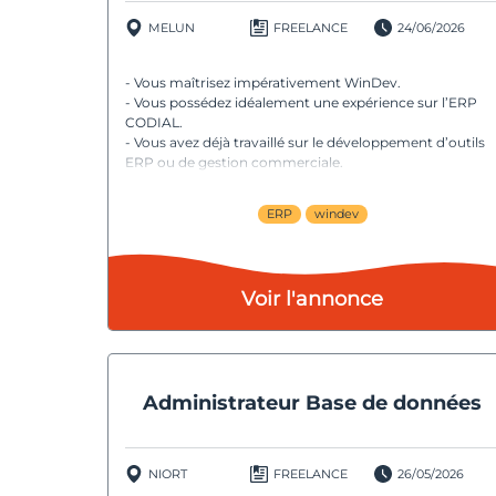
MELUN
FREELANCE
24/06/2026
- Vous maîtrisez impérativement WinDev.
- Vous possédez idéalement une expérience sur l’ERP
CODIAL.
- Vous avez déjà travaillé sur le développement d’outils
ERP ou de gestion commerciale.
- Vous êtes capable de travailler en autonomie et de
gérer vos développements de manière opérationnelle.
ERP
windev
- Vous faites preuve de rigueur, d’organisation et êtes
force de proposition.
- Une expérience au sein d’une PME industrielle serait
appréciée.
Voir l'annonce
Administrateur Base de données
NIORT
FREELANCE
26/05/2026