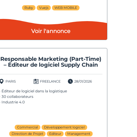
Ruby
Vuejs
WEB MOBILE
Voir l'annonce
Responsable Marketing (Part-Time)
– Éditeur de logiciel Supply Chain
PARIS
FREELANCE
28/01/2026
- Éditeur de logiciel dans la logistique
- 30 collaborateurs
- Industrie 4.0
Commercial
Développement logiciel
Direction de Projet
Editeur
Management