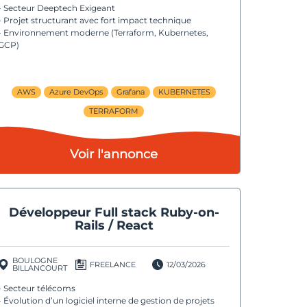
- Secteur Deeptech Exigeant
- Projet structurant avec fort impact technique
- Environnement moderne (Terraform, Kubernetes,
GCP)
AWS
Azure DevOps
Grafana
KUBERNETES
TERRAFORM
Voir l'annonce
Développeur Full stack Ruby-on-
Rails / React
BOULOGNE
FREELANCE
12/03/2026
BILLANCOURT
- Secteur télécoms
- Évolution d’un logiciel interne de gestion de projets