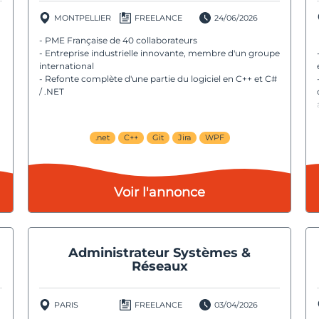
MONTPELLIER
FREELANCE
24/06/2026
- PME Française de 40 collaborateurs
- Entreprise industrielle innovante, membre d'un groupe
international
- Refonte complète d'une partie du logiciel en C++ et C#
/ .NET
.net
C++
Git
Jira
WPF
Voir l'annonce
Administrateur Systèmes &
Réseaux
PARIS
FREELANCE
03/04/2026