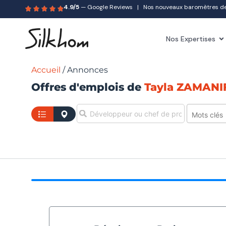
4.9/5
— Google Reviews | Nos nouveaux baromètres des 
Nos Expertises
Accueil
/
Annonces
Offres d'emplois de
Tayla ZAMANI
Sélect