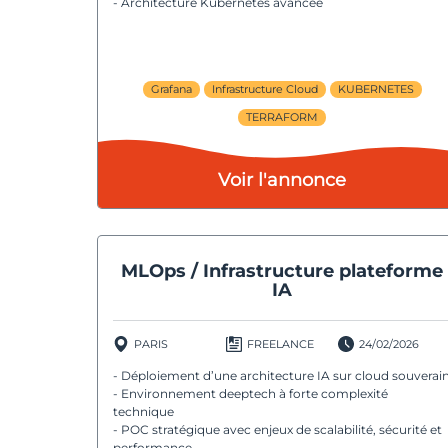
- Architecture Kubernetes avancée
Grafana
Infrastructure Cloud
KUBERNETES
TERRAFORM
Voir l'annonce
MLOps / Infrastructure plateforme
IA
PARIS
FREELANCE
24/02/2026
- Déploiement d’une architecture IA sur cloud souverai
- Environnement deeptech à forte complexité
technique
- POC stratégique avec enjeux de scalabilité, sécurité et
performance