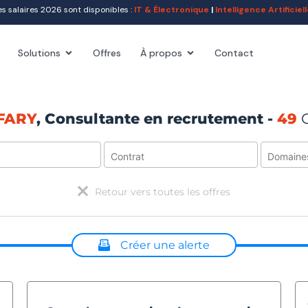
salaires 2026 sont disponibles :
IT & Électronique
|
Intelligence Artificie
Solutions
Offres
À propos
Contact
FARY
, Consultante en recrutement -
49
Retour vers toutes les offres
Créer une alerte
ionnez un ou plusieurs critères ci-dessus pour créer une