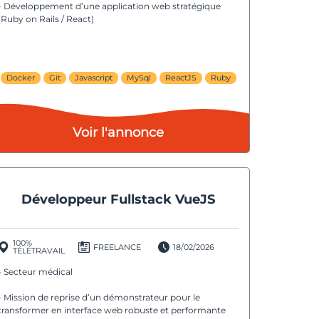
- Développement d’une application web stratégique
(Ruby on Rails / React)
Docker
Git
Javascript
MySql
ReactJS
Ruby
Voir l'annonce
Développeur Fullstack VueJS
100%
FREELANCE
18/02/2026
TÉLÉTRAVAIL
- Secteur médical
- Mission de reprise d’un démonstrateur pour le
transformer en interface web robuste et performante