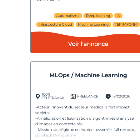
Automatisme
Deep learning
IA
Infrastructure Cloud
Machine Learning
TERRAFORM
Voir l'annonce
MLOps / Machine Learning
100%
FREELANCE
18/02/2026
TÉLÉTRAVAIL
-Acteur innovant du secteur médical à fort impact
sociétal
-Amélioration et fiabilisation d’algorithmes d’analyse
d’images en contexte réel
- Mission stratégique en équipe resserrée, full remote,
sur stack IA moderne