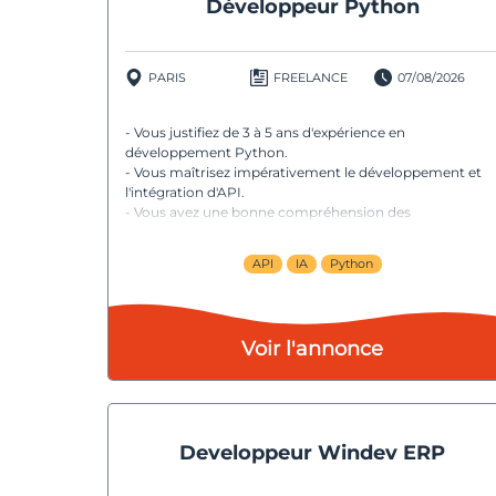
Développeur Python
PARIS
FREELANCE
07/08/2026
- Vous justifiez de 3 à 5 ans d'expérience en
développement Python.
- Vous maîtrisez impérativement le développement et
l'intégration d'API.
- Vous avez une bonne compréhension des
architectures SI et des échanges entre applications.
- Une expérience sur des environnements ERP (SAP
API
IA
Python
idéalement) ou PIM constitue un véritable atout.
- Vous êtes autonome, force de proposition et capable
d'intervenir sur des problématiques d'intégration
complexes.
Voir l'annonce
- Vous êtes à l'aise avec les outils d'IA générative dans
votre pratique du développement.
Developpeur Windev ERP