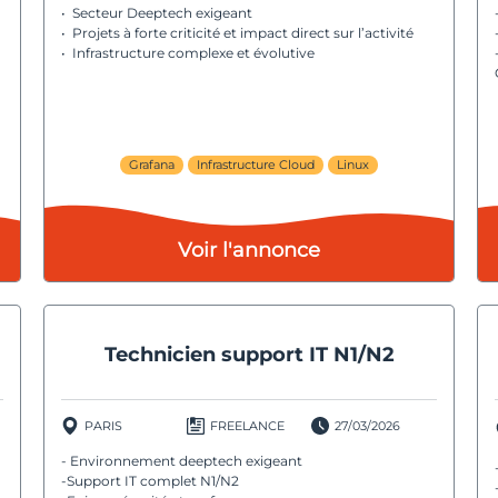
• Secteur Deeptech exigeant
• Projets à forte criticité et impact direct sur l’activité
• Infrastructure complexe et évolutive
Grafana
Infrastructure Cloud
Linux
n
Voir l'annonce
Technicien support IT N1/N2
PARIS
FREELANCE
27/03/2026
- Environnement deeptech exigeant
-Support IT complet N1/N2