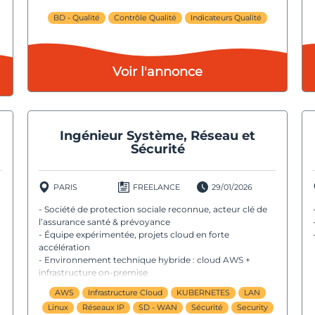
BD - Qualité
Contrôle Qualité
Indicateurs Qualité
Voir l'annonce
Ingénieur Système, Réseau et
Sécurité
PARIS
FREELANCE
29/01/2026
- Société de protection sociale reconnue, acteur clé de
l’assurance santé & prévoyance
- Équipe expérimentée, projets cloud en forte
accélération
- Environnement technique hybride : cloud AWS +
infrastructure on-premise
AWS
Infrastructure Cloud
KUBERNETES
LAN
Linux
Réseaux IP
SD - WAN
Sécurité
Security