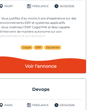
NIORT
FREELANCE
26/05/2026
- Vous justifiez d’au moins 5 ans d’expérience sur des
environnements ERP et systèmes applicatifs
- Vous maîtrisez l’ERP Cegid PMI et êtes capable
d’intervenir de manière autonome sur son
administration et son évolution
- Vous êtes à l’aise avec SQL Server et la console SQL
Server Management Studio pour la gestion, l’analyse et
Cegid
ERP
Sql server
l’optimisation des données
- Vous faites preuve d’autonomie, de rigueur et d’un bon
sens de l’organisation dans la gestion de vos missions
- Vous appréciez les environnements en évolution et
Voir l'annonce
savez collaborer avec des interlocuteurs métiers et
techniques
Devops
PARIS
FREELANCE
03/04/2026