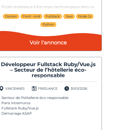
- Projet stratégique à fort enjeu technologique dans un
contexte de croissance
Docker
Front - end
Fullstack
Java
Node.Js
Python
Voir l'annonce
Développeur Fullstack Ruby/Vue.js
– Secteur de l’hôtellerie éco-
responsable
VINCENNES
FREELANCE
30/01/2026
- Secteur de l'hôtellerie éco-responsable
- Paris intramuros
- Fullstack Ruby/Vue.js
- Démarrage ASAP