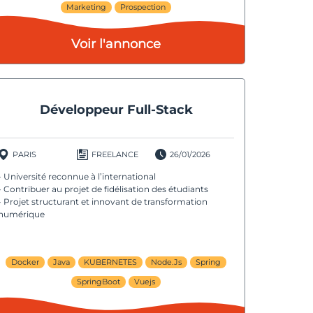
Marketing
Prospection
Voir l'annonce
Développeur Full-Stack
PARIS
FREELANCE
26/01/2026
- Université reconnue à l’international
- Contribuer au projet de fidélisation des étudiants
- Projet structurant et innovant de transformation
numérique
Docker
Java
KUBERNETES
Node.Js
Spring
SpringBoot
Vuejs