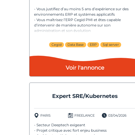
- Vous justifiez d’au moins 5 ans d’expérience sur des
environnements ERP et systèmes applicatifs
- Vous maîtrisez l’ERP Cegid PMI et êtes capable
d’intervenir de manière autonome sur son
administration et son évolution
- Vous êtes à l’aise avec SQL Server et la console SQL
Server Management Studio pour la gestion, l’analyse et
Cegid
Data Base
ERP
Sql server
l’optimisation des données
- Vous faites preuve d’autonomie, de rigueur et d’un bo
sens de l’organisation dans la gestion de vos missions
- Vous appréciez les environnements en évolution et
Voir l'annonce
savez collaborer avec des interlocuteurs métiers et
techniques
Expert SRE/Kubernetes
PARIS
FREELANCE
03/04/2026
- Secteur Deeptech exigeant
- Projet critique avec fort enjeu business