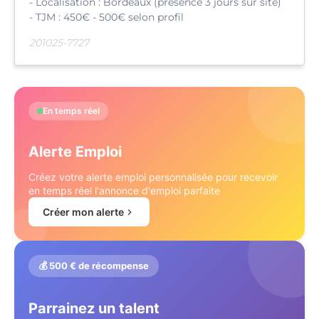
- Localisation : Bordeaux (présence 3 jours sur site)
- TJM : 450€ - 500€ selon profil
201025-7727
En temps réel
Alerte Emploi
Créez votre alerte emploi personnalisée pour recevoir
en temps réel l'annonce d'emploi parfaite
Créer mon alerte
💰 500 € de récompense
Parrainez un talent