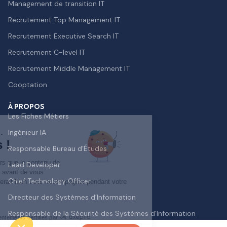
Management de transition IT
Recrutement Top Management IT
Recrutement Executive Search IT
Recrutement C-level IT
Recrutement Middle Management IT
Cooptation
À PROPOS
Les Fiches Métiers
Salut c'est nous...
Ingénieur IA
les Cookies !
Responsable Bureau d’Études
On a attendu d'être sûrs que le contenu de
Lead Developer
ce site vous intéresse avant de vous
Chief Technology Officer
déranger, mais on aimerait bien vous accompagner pendant votre
visite...
Directeur des Systèmes d’Information
C'est OK pour vous ?
Responsable de la Sécurité des Systèmes d’Information
Consentements certifiés par