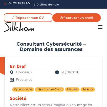
04 78 29 79 90
310 offres d'emploi
Déposer mon CV
Recruter un profil
Consultant Cybersécurité –
Domaine des assurances
En bref
Bordeaux
20/01/2026
Freelance
Cybersécurité
Infrastructure Cloud
Sécurité
Security
Société
Notre client est un acteur majeur du courtage en