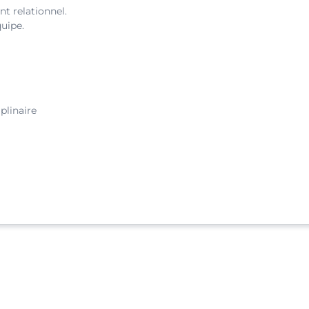
ent relationnel.
quipe.
plinaire