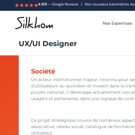
4.9/5
— Google Reviews | Nos nouveaux baromètres des s
Nos Expertises
UX/UI Designer
Société
Un acteur institutionnel majeur, reconnu pour se
d’utilisateurs au quotidien et investit dans la tra
projets national, il développe actuellement une p
usagers et partenaires, dans une logique de contin
Ce projet stratégique couvre de nombreux aspects
associative, réseau social, catalogue de formation
utilisateur.