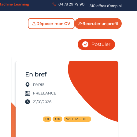
t Machine Learning
04 78 29 79 90
310 offres d'emploi
Déposer mon CV
Recruter un profil
Postuler
En bref
PARIS
FREELANCE
21/01/2026
UI
UX
WEB MOBILE