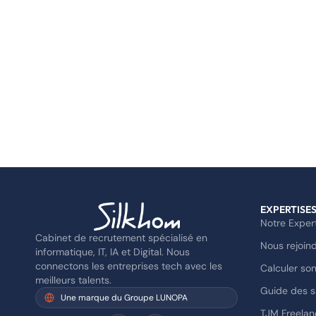
EXPERTISE
Notre Exper
Cabinet de recrutement spécialisé en
Nous rejoin
informatique, IT, IA et Digital. Nous
connectons les entreprises tech avec les
Calculer son
meilleurs talents.
Guide des s
Une marque du Groupe LUNOPA
TJM Freelan