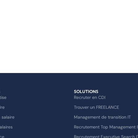
S
SOLUTIONS
tise
Recruter en CDI
dre
Trouver un FREELANCE
 salaire
Management de transition IT
alaires
Recrutement Top Management I
ce
Recrutement Executive Search I