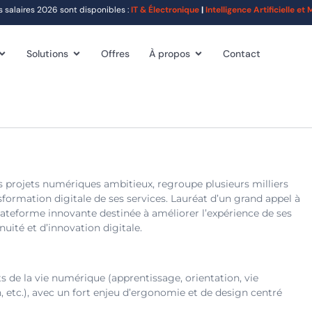
alaires 2026 sont disponibles :
IT & Électronique
|
Intelligence Artificielle e
Solutions
Offres
À propos
Contact
s projets numériques ambitieux, regroupe plusieurs milliers
nsformation digitale de ses services. Lauréat d’un grand appel à
lateforme innovante destinée à améliorer l’expérience de ses
uité et d’innovation digitale.
 de la vie numérique (apprentissage, orientation, vie
, etc.), avec un fort enjeu d’ergonomie et de design centré