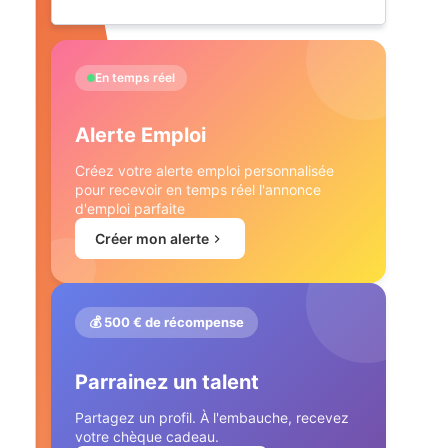
En temps réel
Alerte Emploi
Créez votre alerte emploi personnalisée
pour recevoir en temps réel l'annonce
d'emploi parfaite
Créer mon alerte
💰 500 € de récompense
Parrainez un talent
Partagez un profil. À l'embauche, recevez
votre chèque cadeau.