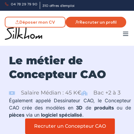
04 78 29 79 90
310 offres d'emploi
Déposer mon CV
Recruter un profil
Le métier de
Concepteur CAO
Salaire Médian : 45 K€
Bac +2 à 3
Également appelé Dessinateur CAO, le Concepteur
CAO crée des modèles en
3D
de
produits
ou de
pièces
via un
logiciel
spécialisé
.
Recruter un Concepteur CAO