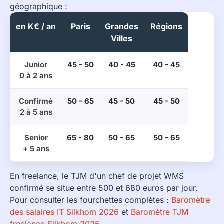
géographique :
en K€ / an
Paris
Grandes
Régions
Villes
Junior
45 - 50
40 - 45
40 - 45
0 à 2 ans
Confirmé
50 - 65
45 - 50
45 - 50
2 à 5 ans
Senior
65 - 80
50 - 65
50 - 65
+ 5 ans
En freelance, le TJM d'un chef de projet WMS
confirmé se situe entre 500 et 680 euros par jour.
Pour consulter les fourchettes complètes :
Baromètre
des salaires IT Silkhom 2026
et
Baromètre TJM
freelance Silkhom 2025
.