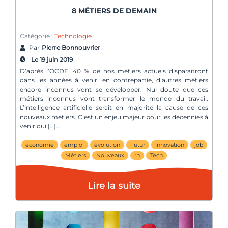
8 MÉTIERS DE DEMAIN
Catégorie :
Technologie
Par
Pierre Bonnouvrier
Le 19 juin 2019
D’après l’OCDE, 40 % de nos métiers actuels disparaîtront
dans les années à venir, en contrepartie, d’autres métiers
encore inconnus vont se développer. Nul doute que ces
métiers inconnus vont transformer le monde du travail.
L’intelligence artificielle serait en majorité la cause de ces
nouveaux métiers. C’est un enjeu majeur pour les décennies à
venir qui […]
économie
emploi
évolution
Futur
Innovation
job
Métiers
Nouveaux
rh
Tech
Lire la suite