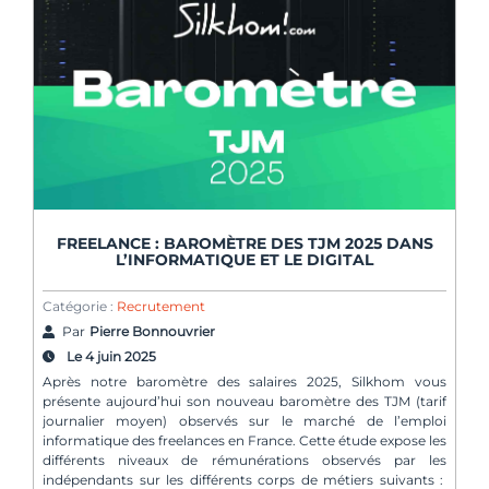
FREELANCE : BAROMÈTRE DES TJM 2025 DANS
L’INFORMATIQUE ET LE DIGITAL
Catégorie :
Recrutement
Par
Pierre Bonnouvrier
Le 4 juin 2025
Après notre baromètre des salaires 2025, Silkhom vous
présente aujourd’hui son nouveau baromètre des TJM (tarif
journalier moyen) observés sur le marché de l’emploi
informatique des freelances en France. Cette étude expose les
différents niveaux de rémunérations observés par les
indépendants sur les différents corps de métiers suivants :