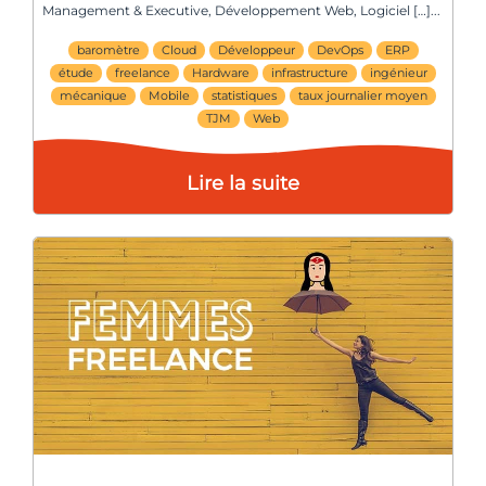
Management & Executive, Développement Web, Logiciel […]
baromètre
Cloud
Développeur
DevOps
ERP
étude
freelance
Hardware
infrastructure
ingénieur
mécanique
Mobile
statistiques
taux journalier moyen
TJM
Web
Lire la suite