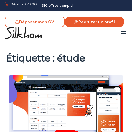
04 78 29 79 90
310 offres d'emploi
Déposer mon CV
Recruter un profil
Étiquette :
étude