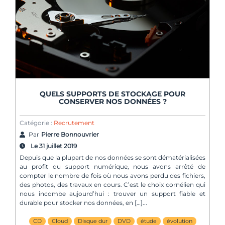
QUELS SUPPORTS DE STOCKAGE POUR
CONSERVER NOS DONNÉES ?
Catégorie :
Recrutement
Par
Pierre Bonnouvrier
Le 31 juillet 2019
Depuis que la plupart de nos données se sont dématérialisées
au profit du support numérique, nous avons arrêté de
compter le nombre de fois où nous avons perdu des fichiers,
des photos, des travaux en cours. C’est le choix cornélien qui
nous incombe aujourd’hui : trouver un support fiable et
durable pour stocker nos données, en […]
CD
Cloud
Disque dur
DVD
étude
évolution