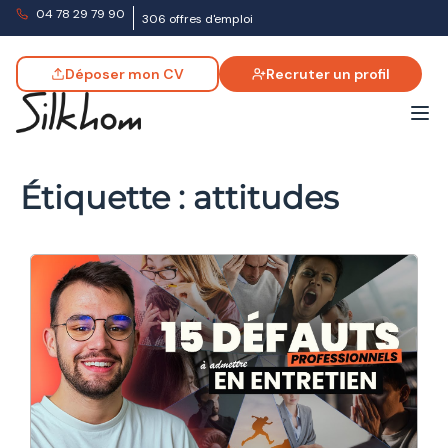
04 78 29 79 90
306 offres d'emploi
Déposer mon CV
Recruter un profil
Étiquette :
attitudes