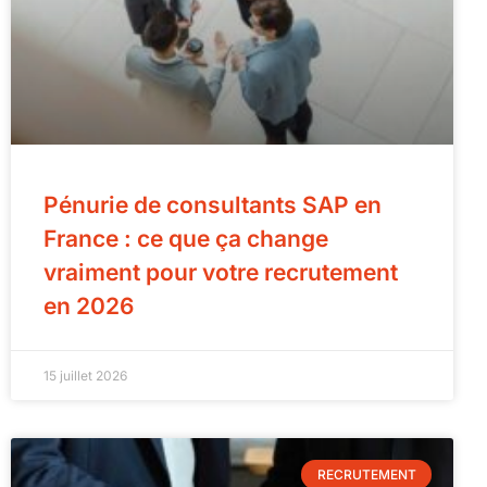
Pénurie de consultants SAP en
France : ce que ça change
vraiment pour votre recrutement
en 2026
15 juillet 2026
RECRUTEMENT