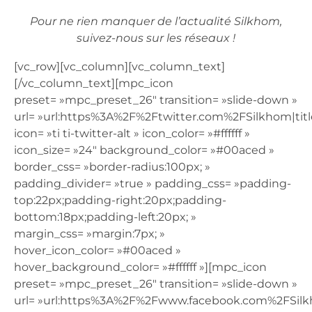
Pour ne rien manquer de l’actualité Silkhom,
suivez-nous sur les réseaux !
[vc_row][vc_column][vc_column_text]
[/vc_column_text][mpc_icon
preset= »mpc_preset_26″ transition= »slide-down »
url= »url:https%3A%2F%2Ftwitter.com%2FSilkhom|title
icon= »ti ti-twitter-alt » icon_color= »#ffffff »
icon_size= »24″ background_color= »#00aced »
border_css= »border-radius:100px; »
padding_divider= »true » padding_css= »padding-
top:22px;padding-right:20px;padding-
bottom:18px;padding-left:20px; »
margin_css= »margin:7px; »
hover_icon_color= »#00aced »
hover_background_color= »#ffffff »][mpc_icon
preset= »mpc_preset_26″ transition= »slide-down »
url= »url:https%3A%2F%2Fwww.facebook.com%2FSilkh