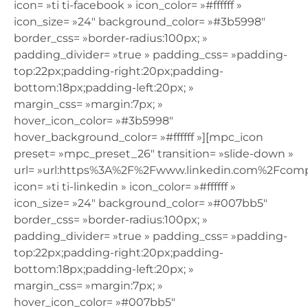
icon= »ti ti-facebook » icon_color= »#ffffff »
icon_size= »24″ background_color= »#3b5998″
border_css= »border-radius:100px; »
padding_divider= »true » padding_css= »padding-
top:22px;padding-right:20px;padding-
bottom:18px;padding-left:20px; »
margin_css= »margin:7px; »
hover_icon_color= »#3b5998″
hover_background_color= »#ffffff »][mpc_icon
preset= »mpc_preset_26″ transition= »slide-down »
url= »url:https%3A%2F%2Fwww.linkedin.com%2Fcompa
icon= »ti ti-linkedin » icon_color= »#ffffff »
icon_size= »24″ background_color= »#007bb5″
border_css= »border-radius:100px; »
padding_divider= »true » padding_css= »padding-
top:22px;padding-right:20px;padding-
bottom:18px;padding-left:20px; »
margin_css= »margin:7px; »
hover_icon_color= »#007bb5″