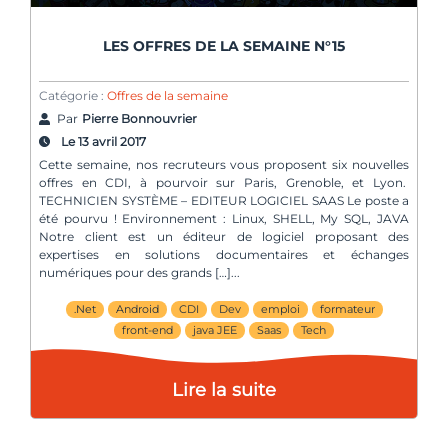
LES OFFRES DE LA SEMAINE N°15
Catégorie :
Offres de la semaine
Par
Pierre Bonnouvrier
Le 13 avril 2017
Cette semaine, nos recruteurs vous proposent six nouvelles
offres en CDI, à pourvoir sur Paris, Grenoble, et Lyon.
TECHNICIEN SYSTÈME – EDITEUR LOGICIEL SAAS Le poste a
été pourvu ! Environnement : Linux, SHELL, My SQL, JAVA
Notre client est un éditeur de logiciel proposant des
expertises en solutions documentaires et échanges
numériques pour des grands […]
.Net
Android
CDI
Dev
emploi
formateur
front-end
java JEE
Saas
Tech
Lire la suite