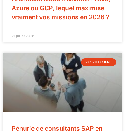
Azure ou GCP, lequel maximise
vraiment vos missions en 2026 ?
21 juillet 2026
RECRUTEMENT
Pénurie de consultants SAP en