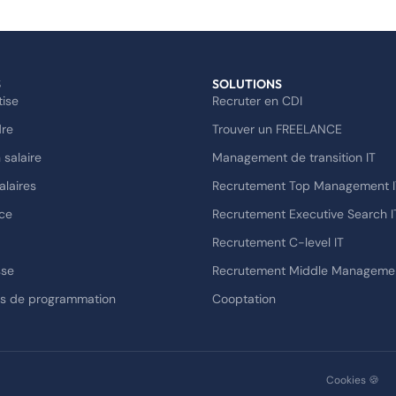
S
SOLUTIONS
tise
Recruter en CDI
dre
Trouver un FREELANCE
 salaire
Management de transition IT
alaires
Recrutement Top Management I
ce
Recrutement Executive Search I
Recrutement C-level IT
sse
Recrutement Middle Managemen
es de programmation
Cooptation
s Options
Cookies 🍪