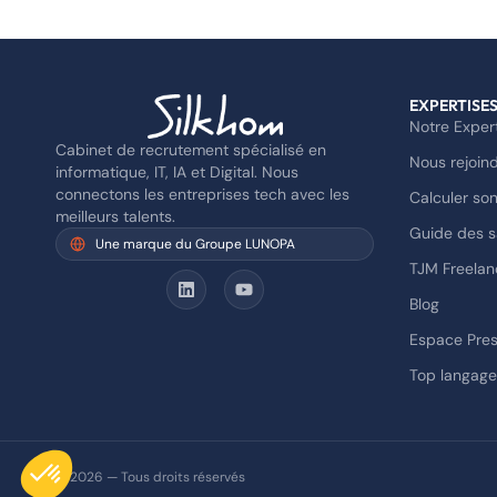
EXPERTISE
Notre Exper
Cabinet de recrutement spécialisé en
Nous rejoin
informatique, IT, IA et Digital. Nous
connectons les entreprises tech avec les
Calculer son
meilleurs talents.
Guide des s
Une marque du Groupe LUNOPA
TJM Freelan
Blog
Espace Pre
Top langag
Axeptio consent
Plateforme de Gestion du Consentement : Personnalisez vo
© 2026 — Tous droits réservés