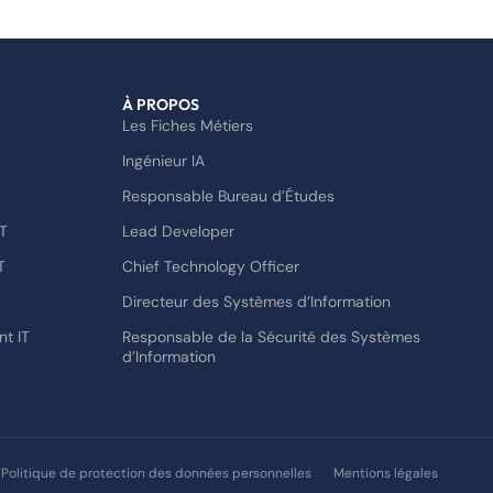
À PROPOS
Les Fiches Métiers
Ingénieur IA
Responsable Bureau d’Études
T
Lead Developer
T
Chief Technology Officer
Directeur des Systèmes d’Information
t IT
Responsable de la Sécurité des Systèmes
d’Information
Politique de protection des données personnelles
Mentions légales