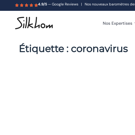
4.9/5
— Google Reviews | Nos nouveaux baromètres des s
Nos Expertises
Étiquette :
coronavirus