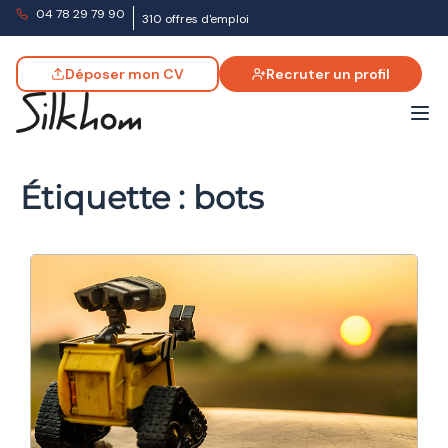
04 78 29 79 90
310 offres d'emploi
Déposer mon CV
Recruter un profil
Étiquette :
bots