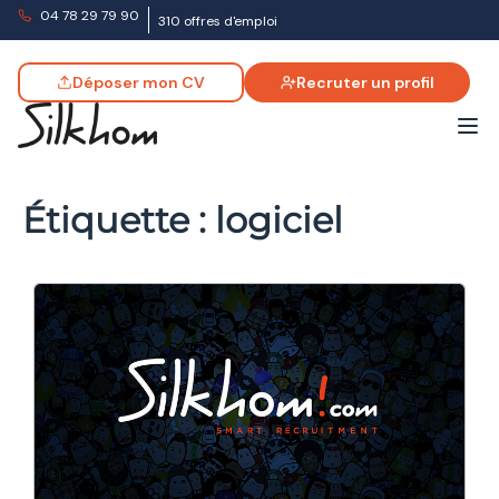
04 78 29 79 90
310 offres d'emploi
Déposer mon CV
Recruter un profil
Étiquette :
logiciel