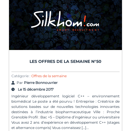
LES OFFRES DE LA SEMAINE N°50
Catégorie :
Offres de la semaine
Par
Pierre Bonnouvrier
Le 15 décembre 2017
Ingénieur développement logiciel C++ – environnement
biomédical Le poste a été pourvu ! Entreprise : Créatrice de
solutions basées sur de nouvelles technologies innovantes
destinées à l’industrie biopharmaceutique Ville : Proche
Grenoble Profil : Bac +5 – Diplôme d’ingénieur ou universitaire
Vous avez 2 ans d’expérience en développement C++ (stages
et alternance compris) Vous connaissez […]