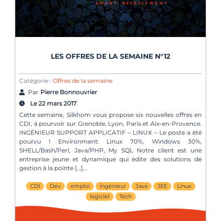
LES OFFRES DE LA SEMAINE N°12
Catégorie :
Offres de la semaine
Par
Pierre Bonnouvrier
Le 22 mars 2017
Cette semaine, Silkhom vous propose six nouvelles offres en
CDI, à pourvoir sur Grenoble, Lyon, Paris et Aix-en-Provence.
INGÉNIEUR SUPPORT APPLICATIF – LINUX – Le poste a été
pourvu ! Environment: Linux 70%, Windows 30%,
SHELL/Bash/Perl, Java/PHP, My SQL Notre client est une
entreprise jeune et dynamique qui édite des solutions de
gestion à la pointe […]
CDI
Dev
emploi
ingénieur
Java
JEE
Linux
logiciel
Tech