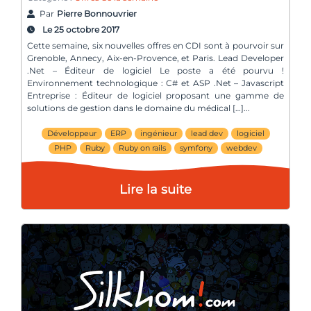
Par
Pierre Bonnouvrier
Le 25 octobre 2017
Cette semaine, six nouvelles offres en CDI sont à pourvoir sur
Grenoble, Annecy, Aix-en-Provence, et Paris. Lead Developer
.Net – Éditeur de logiciel Le poste a été pourvu !
Environnement technologique : C# et ASP .Net – Javascript
Entreprise : Éditeur de logiciel proposant une gamme de
solutions de gestion dans le domaine du médical […]
Développeur
ERP
ingénieur
lead dev
logiciel
PHP
Ruby
Ruby on rails
symfony
webdev
Lire la suite