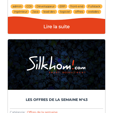
admin
CDI
Développeur
ERP
front-end
Fullstack
ingénieur
Java
lead dev
logiciel
offres
webdev
Lire la suite
LES OFFRES DE LA SEMAINE N°43
Catégorie :
Offres de la semaine