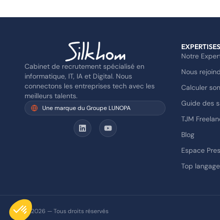
EXPERTISE
Notre Exper
Cabinet de recrutement spécialisé en
Nous rejoin
informatique, IT, IA et Digital. Nous
connectons les entreprises tech avec les
Calculer son
meilleurs talents.
Guide des s
Une marque du Groupe LUNOPA
TJM Freelan
Blog
Espace Pre
Top langag
Axeptio consent
Plateforme de Gestion du Consentement : Personnalisez vo
© 2026 — Tous droits réservés