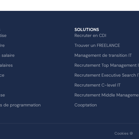
S
SOLUTIONS
tise
Recruter en CDI
dre
Trouver un FREELANCE
 salaire
Management de transition IT
alaires
Recrutement Top Management I
ce
Recrutement Executive Search I
Recrutement C-level IT
sse
Recrutement Middle Managemen
es de programmation
Cooptation
s Options
Cookies 🍪