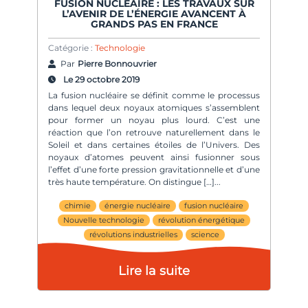
FUSION NUCLÉAIRE : LES TRAVAUX SUR
L’AVENIR DE L’ÉNERGIE AVANCENT À
GRANDS PAS EN FRANCE
Catégorie :
Technologie
Par
Pierre Bonnouvrier
Le 29 octobre 2019
La fusion nucléaire se définit comme le processus
dans lequel deux noyaux atomiques s’assemblent
pour former un noyau plus lourd. C’est une
réaction que l’on retrouve naturellement dans le
Soleil et dans certaines étoiles de l’Univers. Des
noyaux d’atomes peuvent ainsi fusionner sous
l’effet d’une forte pression gravitationnelle et d’une
très haute température. On distingue […]
chimie
énergie nucléaire
fusion nucléaire
Nouvelle technologie
révolution énergétique
révolutions industrielles
science
Lire la suite