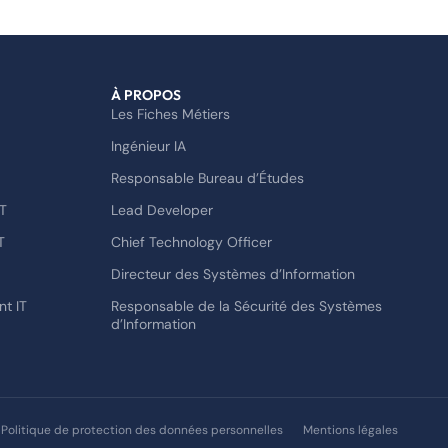
À PROPOS
Les Fiches Métiers
Ingénieur IA
Responsable Bureau d’Études
T
Lead Developer
T
Chief Technology Officer
Directeur des Systèmes d’Information
t IT
Responsable de la Sécurité des Systèmes
d’Information
Politique de protection des données personnelles
Mentions légales