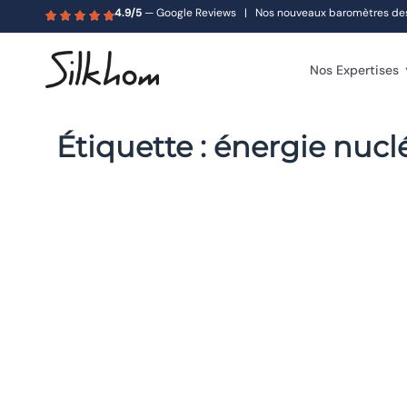
4.9/5
— Google Reviews | Nos nouveaux baromètres des s
Nos Expertises
Étiquette :
énergie nucl