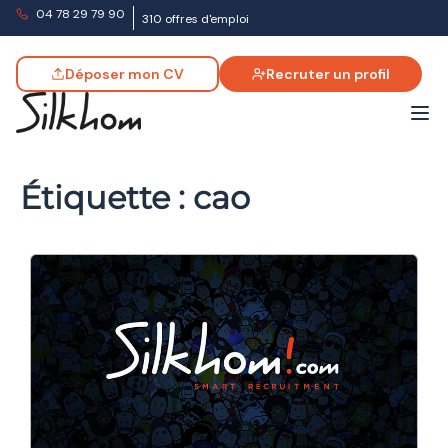
04 78 29 79 90
310 offres d'emploi
Déposer mon CV
Recruter un profil
Étiquette :
cao