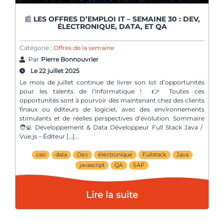
📰 LES OFFRES D’EMPLOI IT – SEMAINE 30 : DEV,
ÉLECTRONIQUE, DATA, ET QA
Catégorie :
Offres de la semaine
Par
Pierre Bonnouvrier
Le 22 juillet 2025
Le mois de juillet continue de livrer son lot d’opportunités
pour les talents de l’informatique ! 👉 Toutes ces
opportunités sont à pourvoir dès maintenant chez des clients
finaux ou éditeurs de logiciel, avec des environnements
stimulants et de réelles perspectives d’évolution. Sommaire
🧑‍💻 Développement & Data Développeur Full Stack Java /
Vue.js – Éditeur […]
cao
data
Dev
électronique
Fullstack
Java
javascript
QA
SAP
Lire la suite