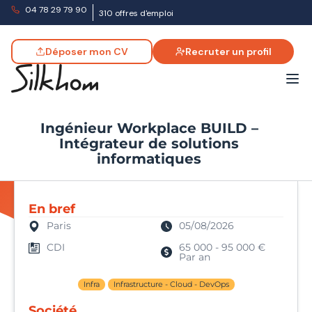
04 78 29 79 90
310 offres d'emploi
Déposer mon CV
Recruter un profil
Ingénieur Workplace BUILD –
Intégrateur de solutions
informatiques
En bref
Paris
05/08/2026
CDI
65 000 - 95 000 €
Par an
Infra
Infrastructure - Cloud - DevOps
Société