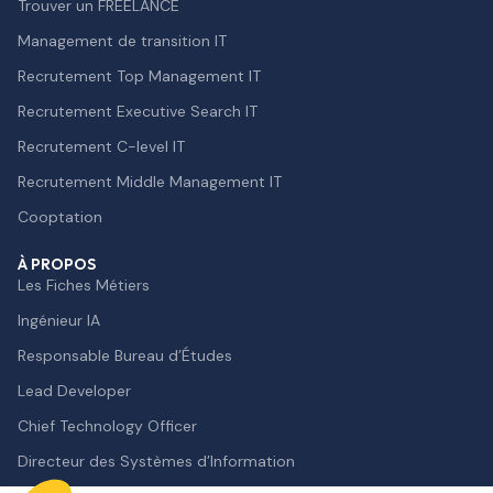
Trouver un FREELANCE
Management de transition IT
Recrutement Top Management IT
Recrutement Executive Search IT
Recrutement C-level IT
Recrutement Middle Management IT
Cooptation
À PROPOS
Les Fiches Métiers
Salut c'est nous...
les Cookies !
Ingénieur IA
Responsable Bureau d’Études
On a attendu d'être sûrs que le contenu de
ce site vous intéresse avant de vous
Lead Developer
déranger, mais on aimerait bien vous accompagner pendant votre
visite...
Chief Technology Officer
C'est OK pour vous ?
Directeur des Systèmes d’Information
Consentements certifiés par