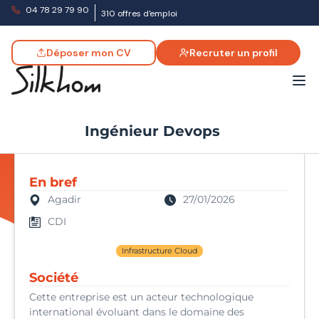
04 78 29 79 90
310 offres d'emploi
Déposer mon CV
Recruter un profil
Ingénieur Devops
En bref
Agadir
27/01/2026
CDI
Infrastructure Cloud
Société
Cette entreprise est un acteur technologique
international évoluant dans le domaine des