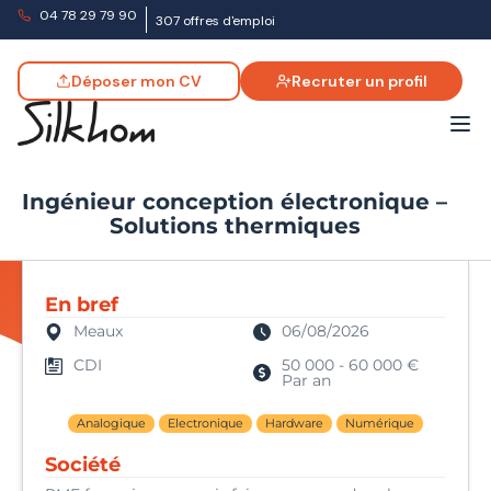
04 78 29 79 90
307 offres d'emploi
Déposer mon CV
Recruter un profil
Ingénieur conception électronique –
Solutions thermiques
En bref
Meaux
06/08/2026
CDI
50 000 - 60 000 €
Par an
Analogique
Electronique
Hardware
Numérique
Société