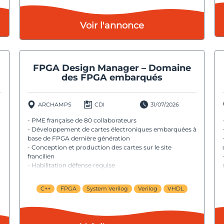
Voir l'annonce
FPGA Design Manager – Domaine
des FPGA embarqués
ARCHAMPS
CDI
31/07/2026
- PME française de 80 collaborateurs
- Développement de cartes électroniques embarquées à
base de FPGA dernière génération
- Conception et production des cartes sur le site
francilien
- Habilitation défense requise
C++
FPGA
System Verilog
Verilog
VHDL