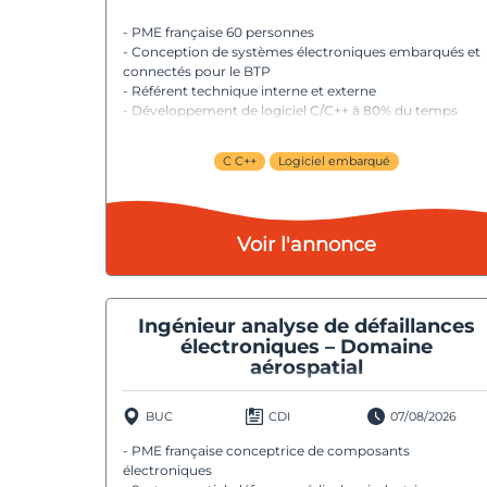
- PME française 60 personnes
- Conception de systèmes électroniques embarqués et
connectés pour le BTP
- Référent technique interne et externe
- Développement de logiciel C/C++ à 80% du temps
C C++
Logiciel embarqué
Voir l'annonce
Ingénieur analyse de défaillances
électroniques – Domaine
aérospatial
BUC
CDI
07/08/2026
- PME française conceptrice de composants
électroniques