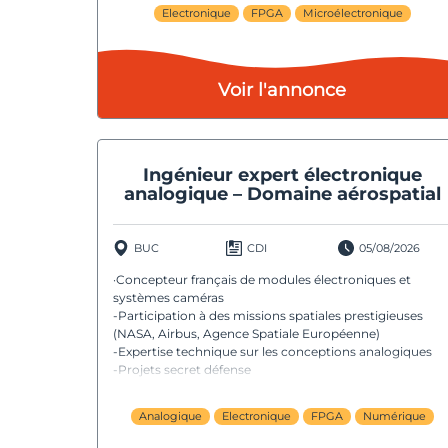
Electronique
FPGA
Microélectronique
Voir l'annonce
Ingénieur expert électronique
analogique – Domaine aérospatial
BUC
CDI
05/08/2026
·Concepteur français de modules électroniques et
systèmes caméras
-Participation à des missions spatiales prestigieuses
(NASA, Airbus, Agence Spatiale Européenne)
-Expertise technique sur les conceptions analogiques
-Projets secret défense
Analogique
Electronique
FPGA
Numérique