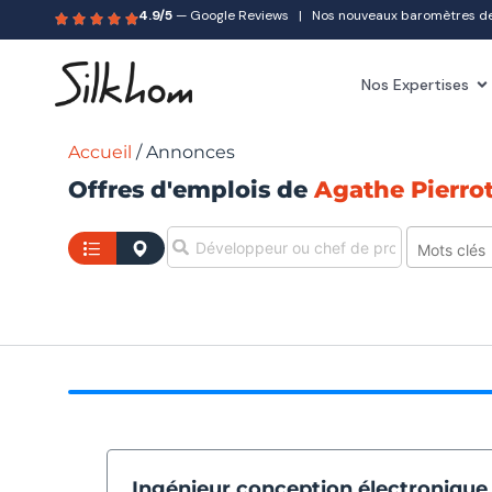
4.9/5
— Google Reviews | Nos nouveaux baromètres des 
Nos Expertises
Accueil
/
Annonces
Offres d'emplois de
Agathe Pierro
Sélect
Ingénieur conception électronique