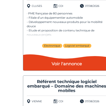
CLUSES
CDI
07/08/2026
· PME française de 80 personnes
- Filiale d’un équipementier automobile
- Développement nouveaux produits pour la mobilité
douce
- Etude et proposition de contenu technique de
nouveaux projets
Electronique
Logiciel embarqué
Voir l'annonce
Référent technique logiciel
embarqué – Domaine des machine
mobiles
VIENNE
CDI
07/08/2026