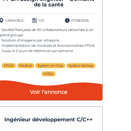
de la santé
GRENOBLE
CDI
07/08/2026
- Société française de 30 collaborateurs rattachée à un
grand groupe
- Solution d’imagerie par ultrasons
- Implémentation de modules et fonctionnalités FPGA
- Jusqu’à 2 jours de télétravail par semaine
FPGA
Medical
System on Chip
System Verilog
VHDL
Voir l'annonce
Ingénieur développement C/C++