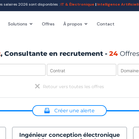
salaires 2026 sont disponibles :
IT & Électronique
|
Intelligence Artificie
Solutions
Offres
À propos
Contact
t
, Consultante en recrutement -
24
Offre
Retour vers toutes les offres
Créer une alerte
ionnez un ou plusieurs critères ci-dessus pour créer une
Ingénieur conception électronique