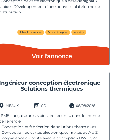
-Conception de carte électronique à base de signaux
rapides·Développement d’une nouvelle plateforme de
distribution
Electronique
Numérique
Vidéo
Voir l'annonce
Ingénieur conception électronique –
Solutions thermiques
MEAUX
CDI
06/08/2026
-PME française au savoir-faire reconnu dans le monde
de l’énergie
- Conception et fabrication de solutions thermiques
- Conception de cartes électroniques mixtes de A à Z
- Polyvalence du poste avec la conception HW + SW