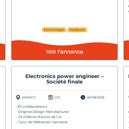
Electronique
Hardware
Voir l'annonce
Electronics power engineer –
Société finale
ANNECY
CDI
06/08/2026
-30 collaborateurs
- Original Design Manufacturer
- 23 millions d’euros de CA
- 1 jour de télétravail / semaine