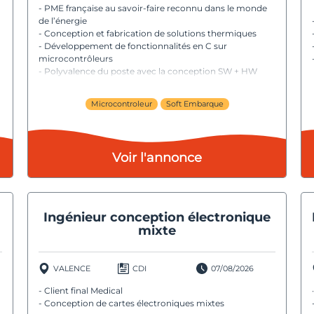
- PME française au savoir-faire reconnu dans le monde
de l’énergie
- Conception et fabrication de solutions thermiques
- Développement de fonctionnalités en C sur
microcontrôleurs
- Polyvalence du poste avec la conception SW + HW
Microcontroleur
Soft Embarque
Voir l'annonce
Ingénieur conception électronique
mixte
VALENCE
CDI
07/08/2026
- Client final Medical
- Conception de cartes électroniques mixtes