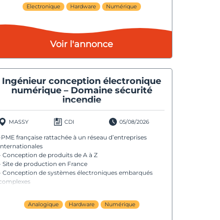
Electronique
Hardware
Numérique
Voir l'annonce
Ingénieur conception électronique
numérique – Domaine sécurité
incendie
MASSY
CDI
05/08/2026
-PME française rattachée à un réseau d’entreprises
internationales
- Conception de produits de A à Z
- Site de production en France
- Conception de systèmes électroniques embarqués
complexes
Analogique
Hardware
Numérique