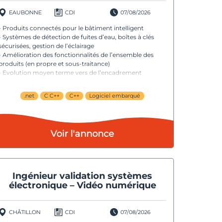
EAUBONNE
CDI
07/08/2026
- Produits connectés pour le bâtiment intelligent
- Systèmes de détection de fuites d’eau, boîtes à clés
sécurisées, gestion de l’éclairage
- Amélioration des fonctionnalités de l’ensemble des
produits (en propre et sous-traitance)
- Evolution moyen terme vers de l’encadrement
d’équipe
.net
C C++
C++
Logiciel embarqué
Voir l'annonce
Ingénieur validation systèmes
électronique – Vidéo numérique
CHÂTILLON
CDI
07/08/2026