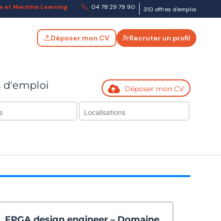
lle et Machine Learning
04 78 29 79 90
310 offres d'emploi
Déposer mon CV
Recruter un profil
s d'emploi
Déposer mon CV
 alerte
FPGA design engineer – Domaine