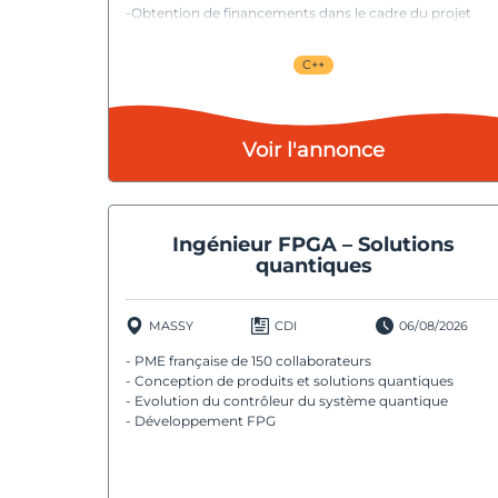
-Obtention de financements dans le cadre du projet
France 2030
C++
Voir l'annonce
Ingénieur FPGA – Solutions
quantiques
MASSY
CDI
06/08/2026
- PME française de 150 collaborateurs
- Conception de produits et solutions quantiques
- Evolution du contrôleur du système quantique
- Développement FPG