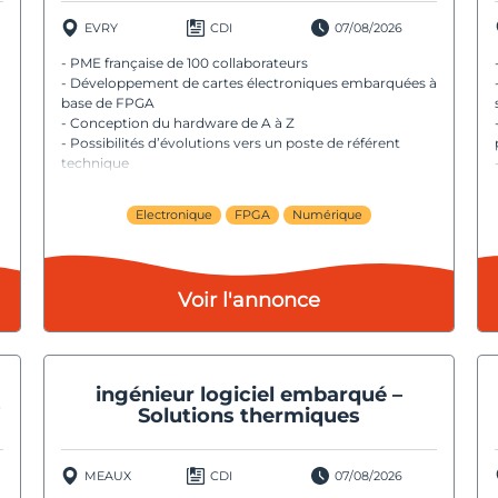
EVRY
CDI
07/08/2026
- PME française de 100 collaborateurs
- Développement de cartes électroniques embarquées à
base de FPGA
- Conception du hardware de A à Z
- Possibilités d’évolutions vers un poste de référent
technique
Electronique
FPGA
Numérique
Voir l'annonce
ingénieur logiciel embarqué –
s
Solutions thermiques
MEAUX
CDI
07/08/2026