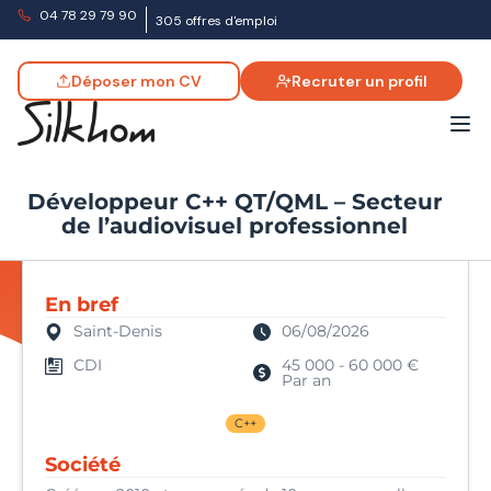
04 78 29 79 90
305 offres d'emploi
Déposer mon CV
Recruter un profil
Développeur C++ QT/QML – Secteur
de l’audiovisuel professionnel
En bref
Saint-Denis
06/08/2026
CDI
45 000 - 60 000 €
Par an
C++
Société