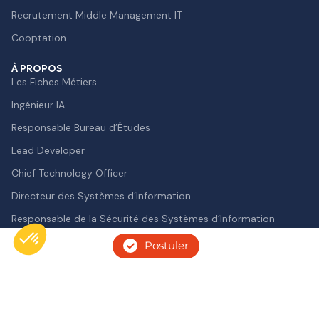
Recrutement Middle Management IT
Cooptation
À PROPOS
Les Fiches Métiers
Ingénieur IA
Responsable Bureau d’Études
Lead Developer
Chief Technology Officer
Directeur des Systèmes d’Information
Responsable de la Sécurité des Systèmes d’Information
Postuler
Axeptio consent
Cookies 🍪
Politique de protection des données personnelles
Plateforme de Gestion du Consentement : Personnalisez vos O
Mentions légales
© 2026 — Tous droits réservés
Notre plateforme vous permet d'adapter et de gérer vos paramètr