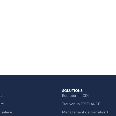
S
SOLUTIONS
tise
Recruter en CDI
dre
Trouver un FREELANCE
 salaire
Management de transition IT