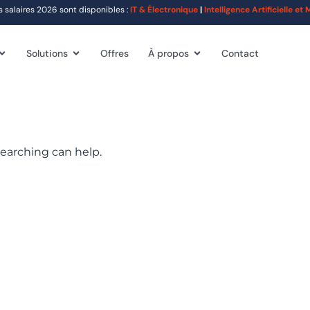
alaires 2026 sont disponibles :
IT & Électronique
|
Intelligence Artificielle e
Solutions
Offres
À propos
Contact
searching can help.