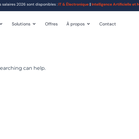
alaires 2026 sont disponibles :
IT & Électronique
|
Intelligence Artificielle e
Solutions
Offres
À propos
Contact
searching can help.