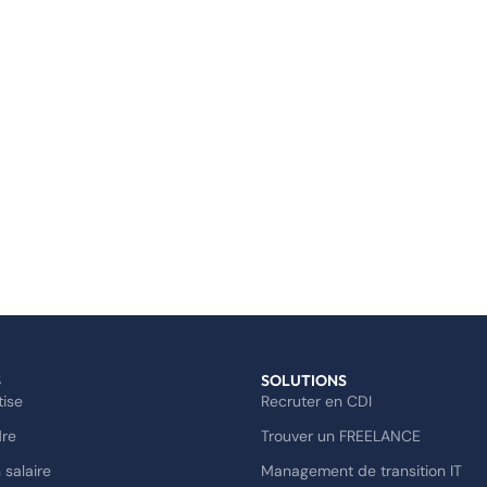
S
SOLUTIONS
tise
Recruter en CDI
dre
Trouver un FREELANCE
 salaire
Management de transition IT