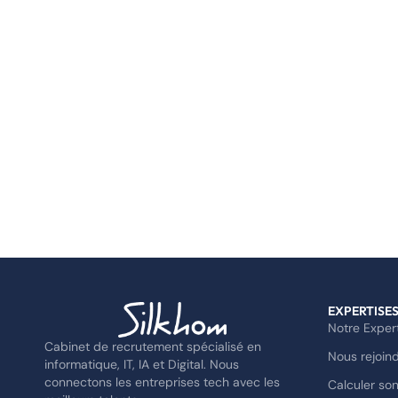
EXPERTISE
Notre Exper
Cabinet de recrutement spécialisé en
Nous rejoin
informatique, IT, IA et Digital. Nous
connectons les entreprises tech avec les
Calculer son