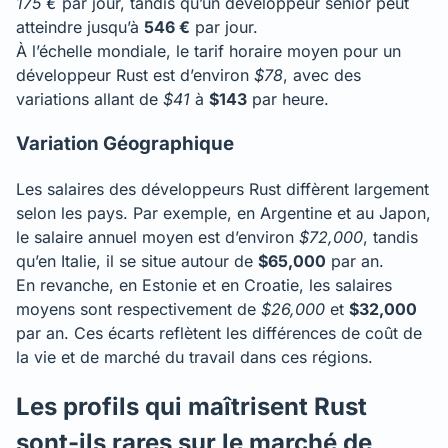
175 €
par jour, tandis qu’un développeur senior peut
atteindre jusqu’à
546 €
par jour.
À l’échelle mondiale, le tarif horaire moyen pour un
développeur Rust est d’environ
$78
, avec des
variations allant de
$41
à
$143
par heure.
Variation Géographique
Les salaires des développeurs Rust diffèrent largement
selon les pays. Par exemple, en Argentine et au Japon,
le salaire annuel moyen est d’environ
$72,000
, tandis
qu’en Italie, il se situe autour de
$65,000
par an.
En revanche, en Estonie et en Croatie, les salaires
moyens sont respectivement de
$26,000
et
$32,000
par an. Ces écarts reflètent les différences de coût de
la vie et de marché du travail dans ces régions.
Les profils qui maîtrisent Rust
sont-ils rares sur le marché de