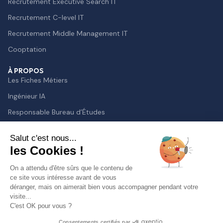
Recrutement Executive Search IT
Recrutement C-level IT
Recrutement Middle Management IT
Cooptation
À PROPOS
Les Fiches Métiers
Ingénieur IA
Responsable Bureau d’Études
Lead Developer
Salut c'est nous...
Chief Technology Officer
les Cookies !
Directeur des Systèmes d’Information
On a attendu d'être sûrs que le contenu de
Responsable de la Sécurité des Systèmes d’Information
ce site vous intéresse avant de vous
déranger, mais on aimerait bien vous accompagner pendant votre
visite...
C'est OK pour vous ?
Cookies 🍪
Politique de protection des données personnelles
Consentements certifiés par