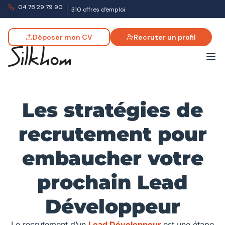
04 78 29 79 90
310 offres d'emploi
Déposer mon CV
Recruter un profil
Les stratégies de
recrutement pour
embaucher votre
prochain Lead
Développeur
Le recrutement d’un
Lead Développeur
est une étape