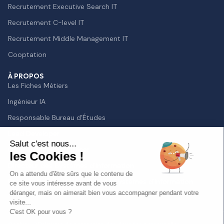
Recrutement Executive Search IT
Recrutement C-level IT
Recrutement Middle Management IT
Cooptation
À PROPOS
Les Fiches Métiers
Ingénieur IA
Responsable Bureau d’Études
Lead Developer
Salut c'est nous...
Chief Technology Officer
les Cookies !
Directeur des Systèmes d’Information
On a attendu d'être sûrs que le contenu de
Responsable de la Sécurité des Systèmes d’Information
ce site vous intéresse avant de vous
déranger, mais on aimerait bien vous accompagner pendant votre
visite...
C'est OK pour vous ?