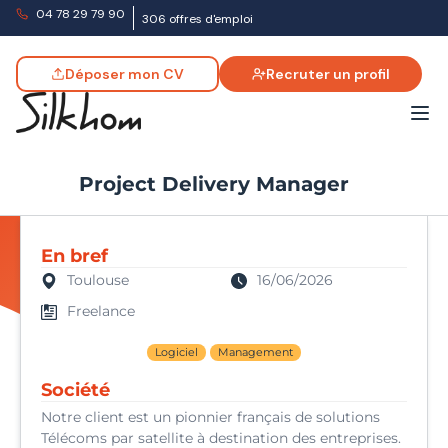
04 78 29 79 90
306 offres d'emploi
Déposer mon CV
Recruter un profil
Project Delivery Manager
En bref
Toulouse
16/06/2026
Freelance
Logiciel
Management
Société
Notre client est un pionnier français de solutions
Télécoms par satellite à destination des entreprises.