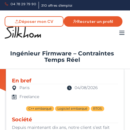
04 78 29 79 90
310 offres d'emploi
Déposer mon CV
Recruter un profil
Ingénieur Firmware – Contraintes
Temps Réel
En bref
Paris
04/08/2026
Freelance
C++ embarqué
Logiciel embarqué
RTOS
Société
Depuis maintenant dix ans, notre client s’est fait