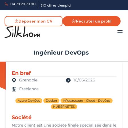
04 78 29 79 90
310 offres d'emploi
Déposer mon CV
Recruter un profil
Ingénieur DevOps
En bref
Grenoble
16/06/2026
Freelance
Azure DevOps
Docker
Infrastructure - Cloud - DevOps
KUBERNETES
Société
Notre client est une société finale spécialisée dans le