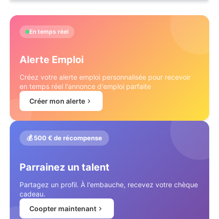
En temps réel
Alerte Emploi
Créez votre alerte emploi personnalisée pour recevoir
en temps réel l'annonce d'emploi parfaite
Créer mon alerte
💰 500 € de récompense
Parrainez un talent
Partagez un profil. À l'embauche, recevez votre chèque
cadeau.
Coopter maintenant