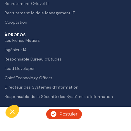
Recrutement C-level IT
Recrutement Middle Management IT
Cooptation
À PROPOS
Les Fiches Métiers
Ingénieur IA
Responsable Bureau d’Études
Lead Developer
Chief Technology Officer
Directeur des Systèmes d’Information
Responsable de la Sécurité des Systèmes d’Information
Postuler
Cookies 🍪
Politique de protection des données personnelles
Axeptio consent
Mentions légales
Plateforme de Gestion du Consentement : Personnalisez vos O