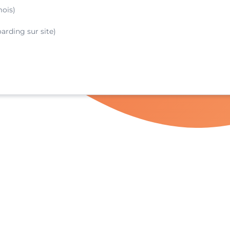
mois)
oarding sur site)