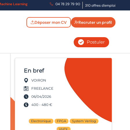
t Machine Learning
04 78 29 79 90
310 offres d'emploi
Déposer mon CV
Recruter un profil
Postuler
En bref
VOIRON
FREELANCE
06/04/2026
400 - 480 €
Electronique
FPGA
System Verilog
VHDL