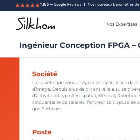
4.9/5
— Google Reviews | Nos nouveaux baromètres des s
Nos Expertises
Ingénieur Conception FPGA – 
Société
La société que vous intégrez est spécialisée dan
d’image. Depuis plus de dix ans, elle a su se diver
d’activité du type Aérospatial, Médical, Roboti
cinquantaine de salariés, l’entreprise dispose d
que Software.
Poste