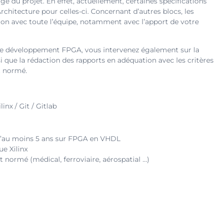
e du projet. En effet, actuellement, certaines spécifications
Architecture pour celles-ci. Concernant d’autres blocs, les
tion avec toute l’équipe, notamment avec l’apport de votre
et le développement FPGA, vous intervenez également sur la
nsi que la rédaction des rapports en adéquation avec les critères
t normé.
nx / Git / Gitlab
e d’au moins 5 ans sur FPGA en VHDL
e Xilinx
 normé (médical, ferroviaire, aérospatial …)