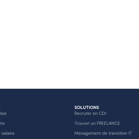
S
SOLUTIONS
tise
Recruter en CDI
dre
Trouver un FREELANCE
 salaire
Management de transition IT