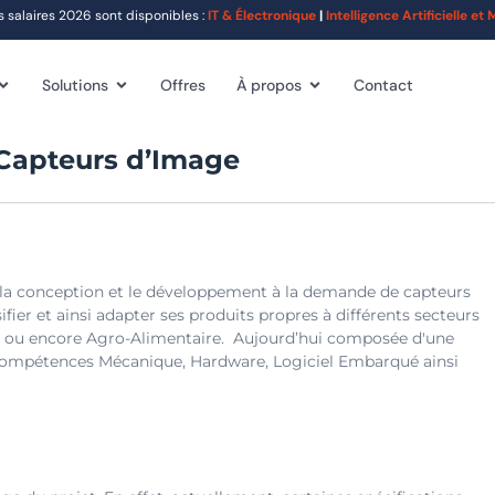
alaires 2026 sont disponibles :
IT & Électronique
|
Intelligence Artificielle e
Solutions
Offres
À propos
Contact
Capteurs d’Image
s la conception et le développement à la demande de capteurs
sifier et ainsi adapter ses produits propres à différents secteurs
que ou encore Agro-Alimentaire. Aujourd’hui composée d'une
e compétences Mécanique, Hardware, Logiciel Embarqué ainsi