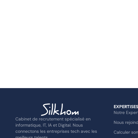
EXPERTISE
Notre Exper
Cabinet de recrutement spécialisé en
Nous rejoin
informatique, IT, IA et Digital. Nous
connectons les entreprises tech avec les
Calculer son
meilleurs talents.