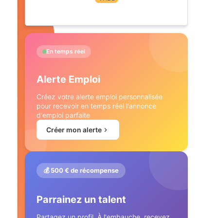
En temps réel
Alerte Emploi
Créez votre alerte emploi personnalisée
pour recevoir en temps réel l'annonce
d'emploi parfaite
Créer mon alerte
💰 500 € de récompense
Parrainez un talent
Partagez un profil. À l'embauche, recevez