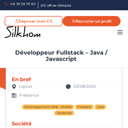
04 78 29 79 90
310 offres d'emploi
Déposer mon CV
Recruter un profil
Développeur Fullstack – Java /
Javascript
En bref
Lajoux
03/08/2026
Freelance
Développement Web - Mobile
Fullstack
Java
Javascript
Société