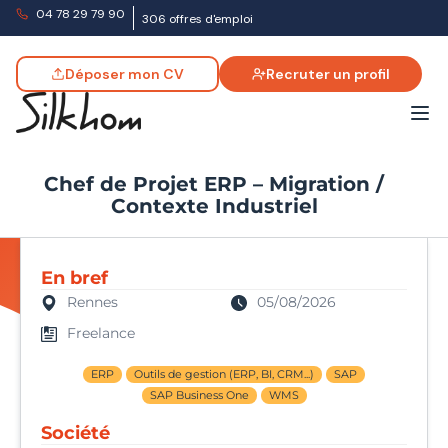
04 78 29 79 90
306 offres d'emploi
Déposer mon CV
Recruter un profil
Chef de Projet ERP – Migration /
Contexte Industriel
En bref
Rennes
05/08/2026
Freelance
ERP
Outils de gestion (ERP, BI, CRM...)
SAP
SAP Business One
WMS
Société