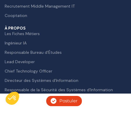
Recrutement Middle Management IT
Cooptation
À PROPOS
Les Fiches Métiers
Ingénieur IA
Responsable Bureau d’Études
Lead Developer
Chief Technology Officer
Directeur des Systèmes d’Information
Responsable de la Sécurité des Systèmes d’Information
Postuler
Axeptio consent
Cookies 🍪
Politique de protection des données personnelles
Plateforme de Gestion du Consentement : Personnalisez vos O
Mentions légales
© 2026 — Tous droits réservés
Notre plateforme vous permet d'adapter et de gérer vos paramètr