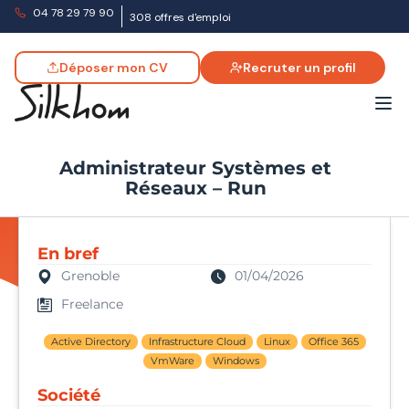
04 78 29 79 90
308 offres d'emploi
Déposer mon CV
Recruter un profil
Administrateur Systèmes et
Réseaux – Run
En bref
Grenoble
01/04/2026
Freelance
Active Directory
Infrastructure Cloud
Linux
Office 365
VmWare
Windows
Société