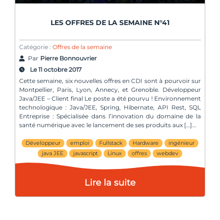
LES OFFRES DE LA SEMAINE N°41
Catégorie :
Offres de la semaine
Par
Pierre Bonnouvrier
Le 11 octobre 2017
Cette semaine, six nouvelles offres en CDI sont à pourvoir sur
Montpellier, Paris, Lyon, Annecy, et Grenoble. Développeur
Java/JEE – Client final Le poste a été pourvu ! Environnement
technologique : Java/JEE, Spring, Hibernate, API Rest, SQL
Entreprise : Spécialisée dans l’innovation du domaine de la
santé numérique avec le lancement de ses produits aux […]
Développeur
emploi
Fullstack
Hardware
ingénieur
java JEE
javascript
Linux
offres
webdev
Lire la suite