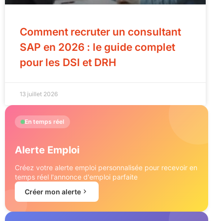
Comment recruter un consultant
SAP en 2026 : le guide complet
pour les DSI et DRH
13 juillet 2026
En temps réel
Alerte Emploi
Créez votre alerte emploi personnalisée pour recevoir en
temps réel l'annonce d'emploi parfaite
Créer mon alerte