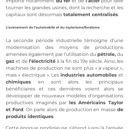
importe notamment
du fer
et de
l’acier
pour faire
tourner les grandes usines, dont la recherche et les
capitaux sont désormais
totalement centralisés
.
L’avènement de l’automobile et du taylorisme/fordisme
La seconde période industrielle témoigne d’une
modernisation des moyens de productions
amenées également par l’utilisation du
pétrole,
du
gaz
et de
l’électricité
à la fin du 19e siècle. Ainsi, les
machines de production ne sont plus « à vapeur »,
mais « électrique ». Les
industries automobiles
et
chimiques
en sont alors les principaux
bénéficiaires et ces dernières voient alors se
développer de nouveaux modèles d’organisations
productives imaginés par
les Américains Taylor
et Ford
. On parle alors de production en masse
de
produits identiques
.
Cette époque prodigieuse s’étend jusqu’à l’arrivée