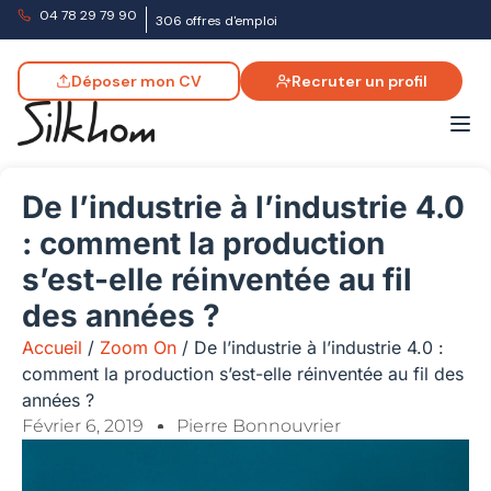
04 78 29 79 90
306 offres d'emploi
Déposer mon CV
Recruter un profil
De l’industrie à l’industrie 4.0
: comment la production
s’est-elle réinventée au fil
des années ?
Accueil
/
Zoom On
/
De l’industrie à l’industrie 4.0 :
comment la production s’est-elle réinventée au fil des
années ?
Février 6, 2019
Pierre Bonnouvrier