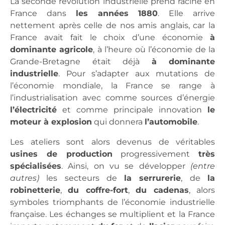
La seconde révolution industrielle prend racine en
France dans
les années 1880
. Elle arrive
nettement après celle de nos amis anglais, car la
France avait fait le choix d’une économie
à
dominante agricole
, à l’heure où l’économie de la
Grande-Bretagne était déjà
à dominante
industrielle
. Pour s’adapter aux mutations de
l’économie mondiale, la France se range à
l’industrialisation avec comme sources d’énergie
l’électricité
et comme principale innovation
le
moteur à explosion
qui donnera
l’automobile
.
Les ateliers sont alors devenus de véritables
usines de production
progressivement
très
spécialisées
. Ainsi, on vu se développer
(entre
autres)
les secteurs de
la serrurerie
, de
la
robinetterie
,
du coffre-fort
,
du cadenas
, alors
symboles triomphants de l’économie industrielle
française. Les échanges se multiplient et la France