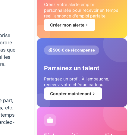
Créez votre alerte emploi
personnalisée pour recevoir en temps
réel l'annonce d'emploi parfaite
Créer mon alerte
prise
’ordre
pas que
💰 500 € de récompense
i les
re.
Parrainez un talent
Partagez un profil. À l'embauche,
recevez votre chèque cadeau.
Coopter maintenant
e part,
s
, etc.
e temps
erciez-