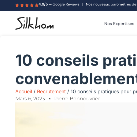
4.9/5
— Google Reviews | Nos nouveaux baromètres des s
Nos Expertises
10 conseils prat
convenablement
Accueil
/
Recrutement
/
10 conseils pratiques pour 
Mars 6, 2023
Pierre Bonnouvrier