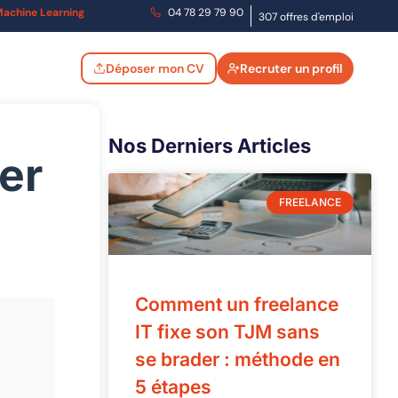
t Machine Learning
04 78 29 79 90
307 offres d'emploi
Déposer mon CV
Recruter un profil
Nos Derniers Articles
er
FREELANCE
Comment un freelance
IT fixe son TJM sans
se brader : méthode en
5 étapes