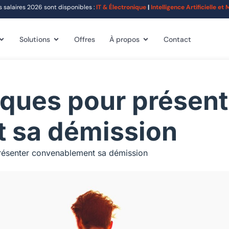
alaires 2026 sont disponibles :
IT & Électronique
|
Intelligence Artificielle e
Solutions
Offres
À propos
Contact
iques pour présent
 sa démission
présenter convenablement sa démission