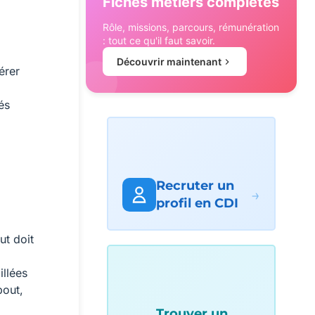
Fiches métiers complètes
Rôle, missions, parcours, rémunération
: tout ce qu'il faut savoir.
Découvrir maintenant
férer
és
Recruter un
→
profil en CDI
ut doit
illées
bout,
Trouver un