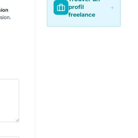
→
profil
sion
freelance
sion.