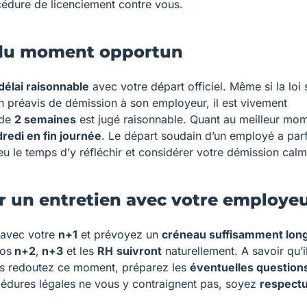
rocédure de licenciement contre vous.
e du moment opportun
délai raisonnable
avec votre départ officiel. Même si la loi 
un préavis de démission à son employeur, il est vivement
 de
2 semaines
est jugé raisonnable. Quant au meilleur mo
redi en fin journée
. Le départ soudain d’un employé a par
 eu le temps d’y réfléchir et considérer votre démission cal
r un entretien avec votre employe
avec votre
n+1
et prévoyez un
créneau suffisamment lon
vos
n+2
,
n+3
et les
RH
suivront
naturellement. A savoir qu’il
ous redoutez ce moment, préparez les
éventuelles question
océdures légales ne vous y contraignent pas, soyez
respect