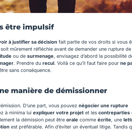
s être impulsif
oir à justifier sa décision
fait partie de vos droits si vous 
ion soit mûrement réfléchie avant de demander une rupture de
itude
ou de
surmenage
, envisagez d’abord la possibilité d
anager
. Prendre du
recul
. Voilà ce qu’il faut faire pour
ne p
’être sans conséquence.
onne manière de démissionner
démission. D’une part, vous pouvez
négocier une rupture
z à minima lui
expliquer votre projet
et les
contreparties
galement la démission peut être
orale
comme
écrite
, une
let
tion
est préférable. Afin d’éviter un éventuel litige. Tandis 