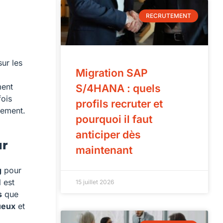
RECRUTEMENT
sur les
Migration SAP
ment
S/4HANA : quels
fois
profils recruter et
mement.
pourquoi il faut
anticiper dès
ur
maintenant
g
pour
 est
15 juillet 2026
s
que
ueux
et