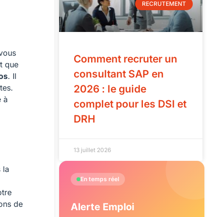
RECRUTEMENT
 vous
Comment recruter un
rt que
consultant SAP en
os
. Il
tes.
2026 : le guide
e à
complet pour les DSI et
DRH
13 juillet 2026
 la
En temps réel
otre
ions de
Alerte Emploi