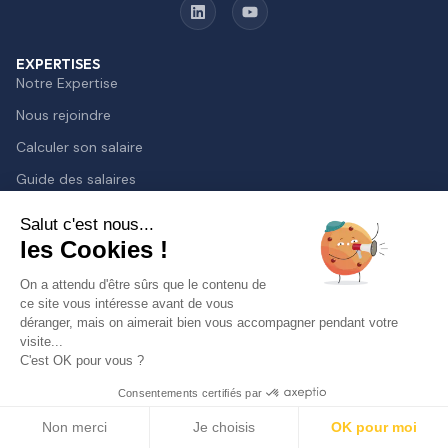
EXPERTISES
Notre Expertise
Nous rejoindre
Calculer son salaire
Guide des salaires
TJM Freelance
Salut c'est nous...
Blog
les Cookies !
Espace Presse
On a attendu d'être sûrs que le contenu de
ce site vous intéresse avant de vous
Top langages de programmation
déranger, mais on aimerait bien vous accompagner pendant votre
visite...
SOLUTIONS
C'est OK pour vous ?
Recruter en CDI
Consentements certifiés par
Trouver un FREELANCE
Non merci
Je choisis
OK pour moi
Management de transition IT