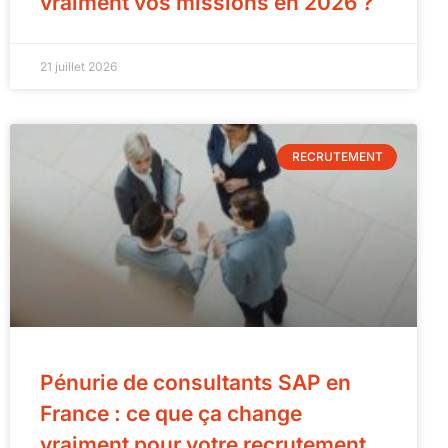
vraiment vos missions en 2026 ?
21 juillet 2026
RECRUTEMENT
Pénurie de consultants SAP en
France : ce que ça change
vraiment pour votre recrutement