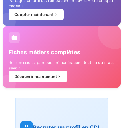
Partagez un profil. À l'embauche, recevez votre chèque
cadeau.
Coopter maintenant
Fiches métiers complètes
Rôle, missions, parcours, rémunération : tout ce qu'il faut
savoir.
Découvrir maintenant
→
Recruter un profil en CDI