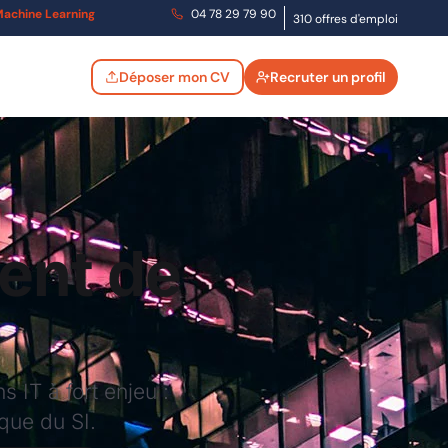
t Machine Learning
04 78 29 79 90
310 offres d'emploi
Déposer mon CV
Recruter un profil
ent de
 IT à fort enjeu :
ique du SI.