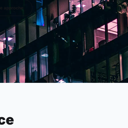
re approche
nce