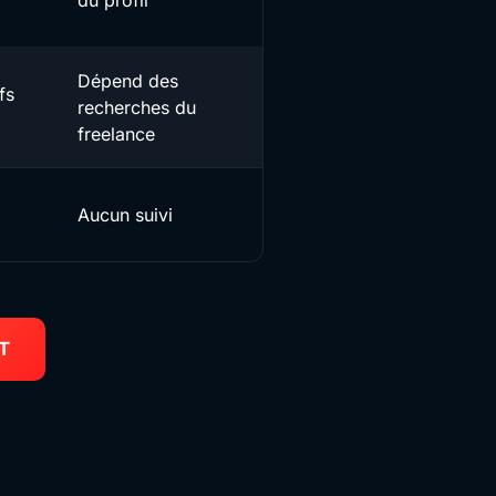
du profil
Dépend des
fs
recherches du
freelance
Aucun suivi
IT