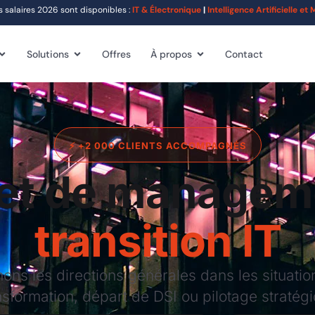
alaires 2026 sont disponibles :
IT & Électronique
|
Intelligence Artificielle e
Solutions
Offres
À propos
Contact
⚡ +2 000 CLIENTS ACCOMPAGNÉS
et de managem
transition IT
 les directions générales dans les situations
nsformation, départ de DSI ou pilotage stratég